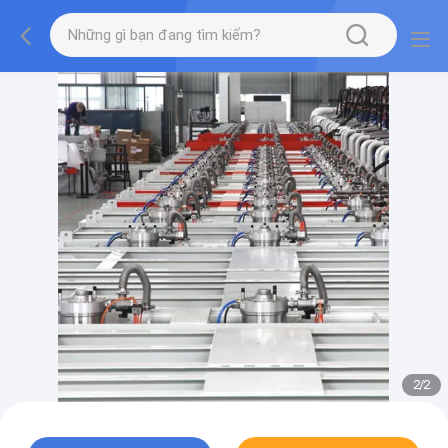
2
/
2