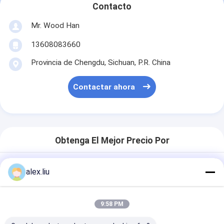
Contacto
Mr. Wood Han
13608083660
Provincia de Chengdu, Sichuan, P.R. China
Contactar ahora
Obtenga El Mejor Precio Por
alex.liu
El magnetrón de cristal bajo del
equipo de la máquina de capa de E
farfulla 60seconds 2540 * 6000
milímetros
9:58 PM