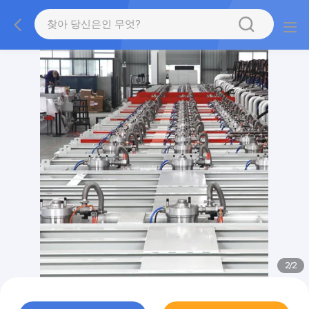
2
/
2