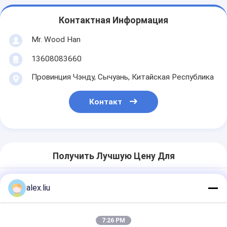
Контактная Информация
Mr. Wood Han
13608083660
Провинция Чэнду, Сычуань, Китайская Республика
Контакт
Получить Лучшую Цену Для
alex.liu
Низкий магнетрон
оборудования лакировочной
машины e стеклянный брызгает
60seconds 2540 * 6000 Mm
7:26 PM