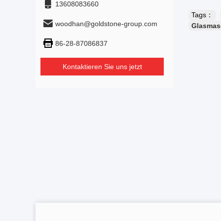
13608083660
Tags：
woodhan@goldstone-group.com
Glasmas
86-28-87086837
Kontaktieren Sie uns jetzt