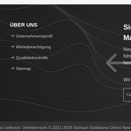
ÜBER UNS
Si
Unternehmensprofil
Ma
Werksbesichtigung
Neu
füh
Qualitätskontrolle
bes
Sitemap
PVD
Wir
e Lieferant. Urheberrecht © 2021-2026 Sichuan Goldstone Orient New 