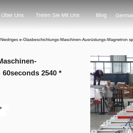
Über Uns
Treten Sie Mit Uns
Blog
Germa
In Verbindung
Niedriges e-Glasbeschichtungs-Maschinen-Ausrüstungs-Magnetron spr
Maschinen-
 60seconds 2540 *
e