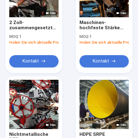
2 Zoll-
Maschinen-
zusammengesetztes
hochfeste Stärke
Rohr, das Maschine
3500N RTP 750 P/in
MOQ:
1
MOQ:
1
Antikorrosion API
Antikorrosions-
Holen Sie sich aktuelle Preis
Holen Sie sich aktuelle Preis
15S macht
Kontakt
Kontakt
Haus
Produkte
Über uns
Nichtmetallische
HDPE SRPE