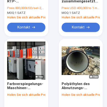
RTP-
zusammengesetztes
Fabrik-Ausflug
Rohrproduktionslinie
Rohr, das Maschine
Preis:
800,000USD/set-2,000,000USD/set
Preis:
USD 400,000 to 1 million
Spoolable Oil Gas
800Mpa für
MOQ:
1 SATZ
MOQ:
1 SATZ
Gathering
Abwasserkanal-
Qualitätskontrolle
Entwässerung
Holen Sie sich aktuelle Preis
Holen Sie sich aktuelle Preis
herstellt
treten Sie mit uns in Verbindung
Kontakt
Kontakt
Blog
Fordern Sie ein Zitat
RTP-Linie
RTP-Rohr-Fertigungsstraße
Farbverspiegelungs-
Polyäthylen des
Maschinen-
Abnutzungs-
Gewölbte Rohrfertigungsstraße
Magnetron spritzen
Abnutzungs-
Holen Sie sich aktuelle Preis
Holen Sie sich aktuelle Preis
2540*3660 Millimeter
beständiges Rohr-
RTP-Pipe
PE100 mit
Zwischenlagen-