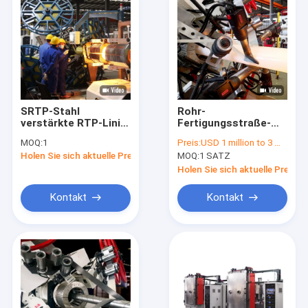
SRTP-Stahl
Rohr-
verstärkte RTP-Linie
Fertigungsstraße-
10 Zoll 3000psi für
Fiberglas 2 Zoll TCPs
MOQ:
1
Preis:
USD 1 million to 3 million
flexibles Rohr an
RTP verstärkt für Öl-
Holen Sie sich aktuelle Preis
MOQ:
1 SATZ
Land
Gas flexibles Rohr
Spoolable an Land
Holen Sie sich aktuelle Preis
Kontakt
Kontakt