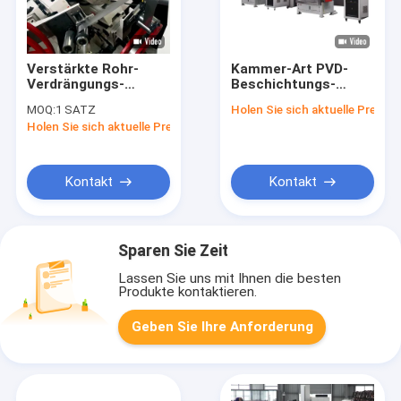
Verstärkte Rohr-
Kammer-Art PVD-
Verdrängungs-
Beschichtungs-
Stahllinie Spoolable
Maschinen-
MOQ:
1 SATZ
Holen Sie sich aktuelle Preis
RTP für Öl und Gas
Ausrüstung spritzen
Holen Sie sich aktuelle Preis
das Beschichten für
die Metallisierung
Kontakt
Kontakt
Sparen Sie Zeit
Lassen Sie uns mit Ihnen die besten
Produkte kontaktieren.
Geben Sie Ihre Anforderung