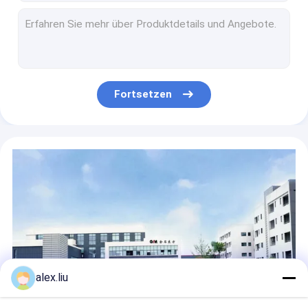
Ununterbrochenes Vakuumanstrichsystem-Magnetron, das PVD-Maschinen-Hersteller spritzt
Spritzendes Beschichtungs-Fertigungsstraße-on-line-Magnetron des Auto-Licht-PVD
Des Öl-Gas-RTP Zoll 3000psi Rohr-der Fertigungsstraße-8
Maschinen-Rohr-Hersteller-nicht metallischer Hochdruck Spoolable RTP
Aufdampfen-Magnetron, das PVD-Vakuumbeschichtungs-Maschine spritzt
Fortsetzen
Metallische RTP-Rohr-Verdrängungs-Linie 3000 P-/inHochdruckan Land umwickelt für Öl/Gas
Das Rohr der Glasfaser-RTP, das Maschine API 17K herstellt, umwickelte Hochdruck
Aufgerollte RTP-Rohr-Fertigungsstraße 2 Zoll 10 Zoll 2500 P/in
Rohr-Fertigungsstraße-Glasfaser-Band das 8 Zoll-RTP verstärkte aufgerolltes Öl-Gas
Hochdruck-RTP verstärkte thermoplastische Rohr-Fertigungsstraße 3000Psi für Ölquelle
alex.liu