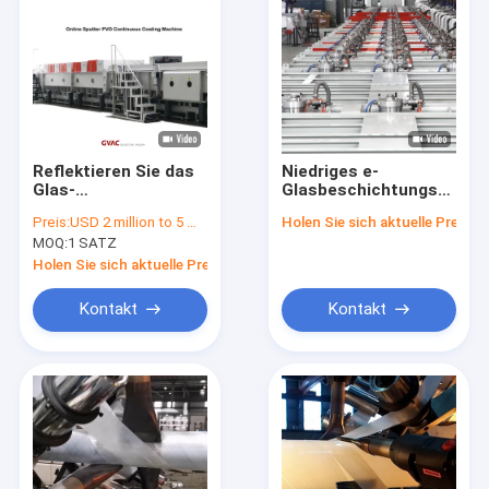
Reflektieren Sie das
Niedriges e-
Glas-
Glasbeschichtungs-
vakuummagnetron-
Maschinen-
Preis:
USD 2 million to 5 million
Holen Sie sich aktuelle Preis
Spritzen der PVD-
Ausrüstungs-
MOQ:
1 SATZ
Beschichtungs-
Magnetron spritzen
Maschinen-niedrige E
60seconds 2540 *
Holen Sie sich aktuelle Preis
Glas
6000 Millimeter
Kontakt
Kontakt