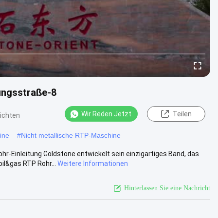
ungsstraße-8
Wir Reden Jetzt.
Teilen
ichten
ine
#
Nicht metallische RTP-Maschine
inleitung Goldstone entwickelt sein einzigartiges Band, das
il&gas RTP Rohr...
Weitere Informationen
Hinterlassen Sie eine Nachricht