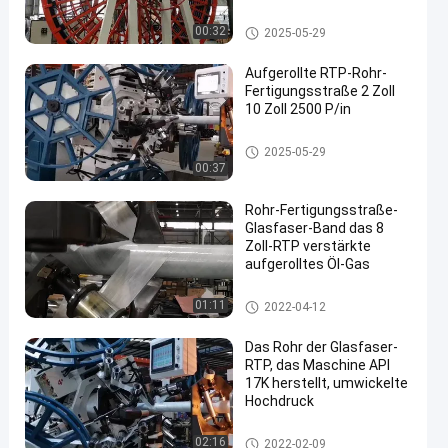
3000Psi für Ölquelle
RTP-Rohr-Fertigungsstraße
00:32
2025-05-29
Aufgerollte RTP-Rohr-
Fertigungsstraße 2 Zoll
10 Zoll 2500 P/in
RTP-Rohr-Fertigungsstraße
2025-05-29
00:37
Rohr-Fertigungsstraße-
Glasfaser-Band das 8
Zoll-RTP verstärkte
aufgerolltes Öl-Gas
RTP-Rohr-Fertigungsstraße
01:11
2022-04-12
Das Rohr der Glasfaser-
RTP, das Maschine API
17K herstellt, umwickelte
Hochdruck
RTP-Rohr-Fertigungsstraße
02:16
2022-02-09