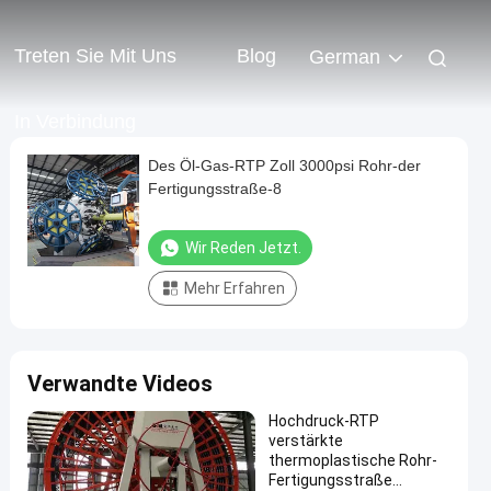
Treten Sie Mit Uns
Blog
German
In Verbindung
Des Öl-Gas-RTP Zoll 3000psi Rohr-der
Fertigungsstraße-8
Wir Reden Jetzt.
Mehr Erfahren
Verwandte Videos
Hochdruck-RTP
verstärkte
thermoplastische Rohr-
Fertigungsstraße