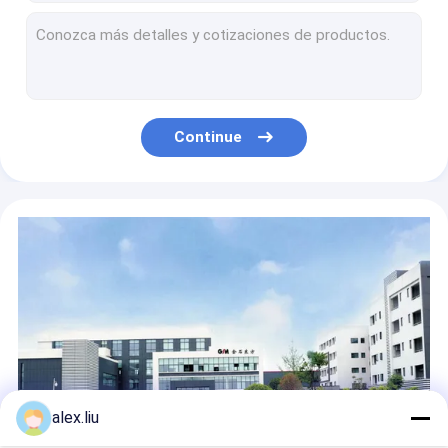
Magnétron contínuo do sistema de revestimento do vácuo que engasga o fabricante da máquina de PVD
Linha de produção de revestimento engasgar em linha da luz PVD do carro do magnétron
Linha de produção 8 polegada da tubulação do gás de óleo RTP 3000psi
Alta pressão não metálica dos fabricantes da tubulação da máquina de Spoolable RTP
Magnétron da metalização que engasga a máquina de revestimento do vácuo de PVD
Continue
Linha metálica da extrusão do tubo do RTP um terrestre de alta pressão de 3000 libras por polegada quadrada bobinado para o óleo/gás
A tubulação da fibra de vidro RTP que faz a máquina API 17K bobinou a alta pressão
Linha de produção enrolado da tubulação do RTP 2 polegadas 10 polegadas 2500 libras por polegada quadrada
A linha de produção fita da tubulação de 8 polegadas RTP da fibra de vidro reforçou o gás de óleo enrolado
O RTP de alta pressão reforçou a linha de produção termoplástico 3000Psi da tubulação para o poço de petróleo
alex.liu