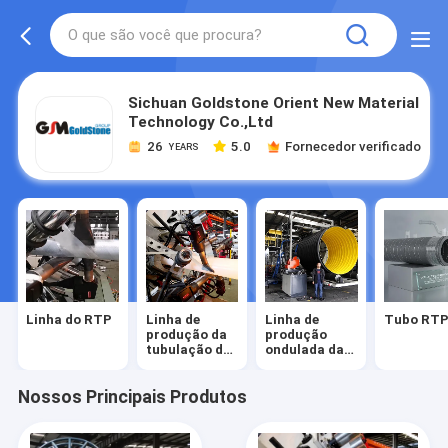
Sichuan Goldstone Orient New Material
Technology Co.,Ltd
26
5.0
Fornecedor verificado
YEARS
Linha do RTP
Linha de
Linha de
Tubo RT
produção da
produção
tubulação do
ondulada da
RTP
tubulação
Nossos Principais Produtos