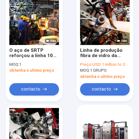
O aço de SRTP
Linha de produção
reforçou a linha 10
fibra de vidro da
polegada 3000psi do
tubulação de TCP
MOQ:
1
Preço:
USD 1 million to 3 million
RTP para a tubulação
RTP de 2 polegadas
obtenha o ultimo preço
MOQ:
1 GRUPO
terrestre flexível
reforçada para a
tubulação terrestre
obtenha o ultimo preço
flexível de Spoolable
do gás de óleo
contacto
contacto