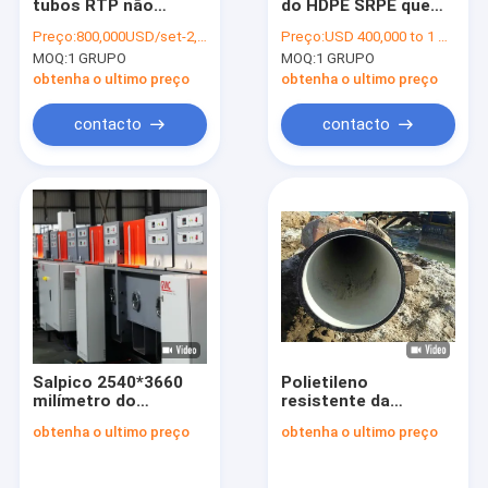
tubos RTP não
do HDPE SRPE que
Excursão da fábrica
metálicos
faz a máquina
Preço:
800,000USD/set-2,000,000USD/set
Preço:
USD 400,000 to 1 million
recolhimento de óleo
800Mpa para a
MOQ:
1 GRUPO
MOQ:
1 GRUPO
e gás
drenagem do esgoto
Controle da qualidade
obtenha o ultimo preço
obtenha o ultimo preço
contacte-nos
contacto
contacto
Blog
Peça umas citações
Linha do RTP
Linha de produção da tubulação do RTP
Salpico 2540*3660
Polietileno
milímetro do
resistente da
Linha de produção ondulada da tubulação
magnétron da
tubulação PE100 da
obtenha o ultimo preço
obtenha o ultimo preço
máquina de
abrasão do desgaste
Tubo RTP
revestimento do
com composto do
espelho da cor
forro