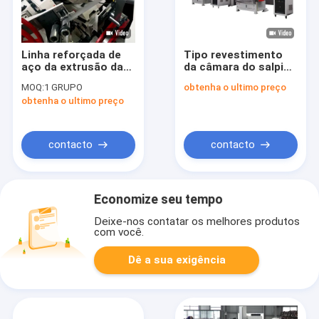
Linha reforçada de
Tipo revestimento
aço da extrusão da
da câmara do salpico
tubulação de
do equipamento da
MOQ:
1 GRUPO
obtenha o ultimo preço
Spoolable RTP para o
máquina de
obtenha o ultimo preço
petróleo e gás
revestimento de PVD
para metalizar
contacto
contacto
Economize seu tempo
Deixe-nos contatar os melhores produtos
com você.
Dê a sua exigência