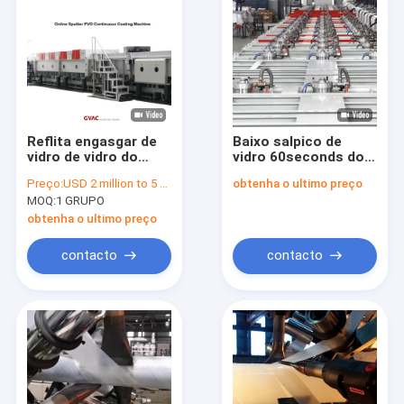
Reflita engasgar de
Baixo salpico de
vidro de vidro do
vidro 60seconds do
magnétron do vácuo
magnétron do
Preço:
USD 2 million to 5 million
obtenha o ultimo preço
da máquina de
equipamento da
MOQ:
1 GRUPO
revestimento baixo E
máquina de
de PVD
revestimento de E
obtenha o ultimo preço
2540 * 6000
milímetros
contacto
contacto