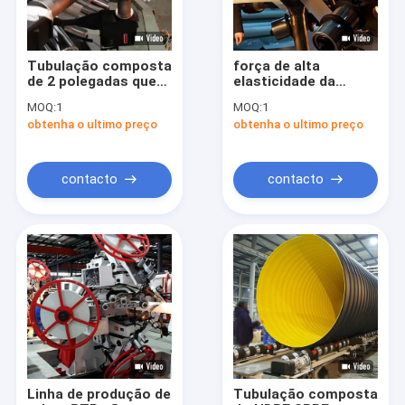
Tubulação composta
força de alta
de 2 polegadas que
elasticidade da
faz a máquina a anti
máquina de 3500N
MOQ:
1
MOQ:
1
corrosão API 15S
RTP 750 libras por
obtenha o ultimo preço
obtenha o ultimo preço
polegada quadrada
de anti corrosão
contacto
contacto
Casa
Produtos
Sobre nós
Linha de produção de
Tubulação composta