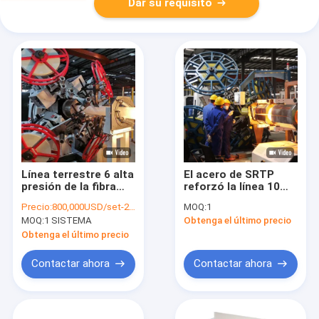
Dar su requisito
Línea terrestre 6 alta
El acero de SRTP
presión de la fibra
reforzó la línea 10
RTP de Aramid de la
pulgada 3000psi del
Precio:
800,000USD/set-2,000,000USD/set
MOQ:
1
pulgada 20Mpa
RTP para el tubo
MOQ:
1 SISTEMA
Obtenga el último precio
terrestre flexible
Obtenga el último precio
Contactar ahora
Contactar ahora