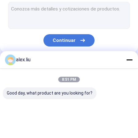
Máquina de capa de Pvd
Farfulle la máquina de capa
Máquina de capa de cristal
Continuar
Máquina de la vacuometalización
máquina de la protuberancia del tubo del HDPE
alex.liu
Nuestras Categorías
Tubo resistente de la abrasión
8:51 PM
Solución que parquea elegante
Good day, what product are you looking for?
Cadena de producción compuesta del tubo
Línea del RTP
Cadena de
Cadena de
producción del tubo
producción
del RTP
acanalada del