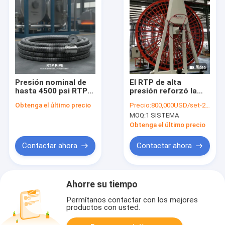
Presión nominal de
El RTP de alta
hasta 4500 psi RTP
presión reforzó la
tubo que ofrece alta
cadena de
Obtenga el último precio
Precio:
800,000USD/set-2,000,000USD/set
flexibilidad y
producción
MOQ:
1 SISTEMA
resistencia a los
termoplástica del
rayos UV adaptado
tubo 3000Psi para el
Obtenga el último precio
para el trabajo
pozo de petróleo
pesado industrial
Contactar ahora
Contactar ahora
Ahorre su tiempo
Permítanos contactar con los mejores
productos con usted.