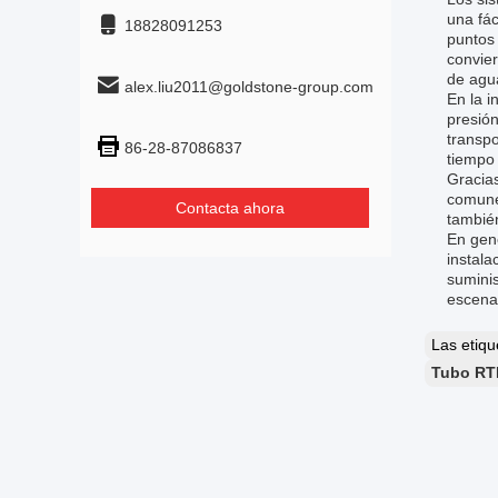
una fác
18828091253
puntos 
convier
de agua
alex.liu2011@goldstone-group.com
En la i
presión
transpo
86-28-87086837
tiempo 
Gracias
comunes
Contacta ahora
también
En gene
instala
suminis
escenar
Las etiq
Tubo RTP