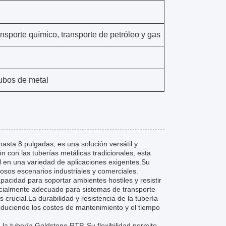
ansporte químico, transporte de petróleo y gas
ubos de metal
sta 8 pulgadas, es una solución versátil y
n con las tuberías metálicas tradicionales, esta
l en una variedad de aplicaciones exigentes.Su
rosos escenarios industriales y comerciales.
pacidad para soportar ambientes hostiles y resistir
ecialmente adecuado para sistemas de transporte
crucial.La durabilidad y resistencia de la tubería
educiendo los costes de mantenimiento y el tiempo
a tubería Goldstone RTP. Su flexibilidad permite