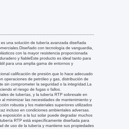
 es una solución de tubería avanzada diseñada
 comerciales.Diseñado con tecnología de vanguardia,
oplásticos con la mayor resistencia proporcionada
duradero y fiableEste producto es ideal tanto para
átil para una amplia gama de entornos y
cional calificación de presión.que lo hace adecuado
 en operaciones de petróleo y gas, distribución de
e sin comprometer la seguridad o la integridad.La
iendo el riesgo de fugas o fallos.
iales de tuberías, y la tubería RTP sobresale en
zo al minimizar las necesidades de mantenimiento y
ción robusta y los materiales superiores utilizados
icaz incluso en condiciones ambientales adversas.
 La exposición a la luz solar puede degradar muchos
.la tubería RTP está específicamente diseñada para
lidad de uso de la tubería y mantiene sus propiedades