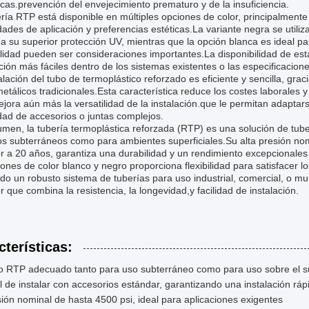
as.prevención del envejecimiento prematuro y de la insuficiencia.
ría RTP está disponible en múltiples opciones de color, principalmente
ades de aplicación y preferencias estéticas.La variante negra se util
a su superior protección UV, mientras que la opción blanca es ideal par
bilidad pueden ser consideraciones importantes.La disponibilidad de est
ción más fáciles dentro de los sistemas existentes o las especificacion
alación del tubo de termoplástico reforzado es eficiente y sencilla, gra
etálicos tradicionales.Esta característica reduce los costes laborales y 
ora aún más la versatilidad de la instalación.que le permitan adaptars
dad de accesorios o juntas complejos.
men, la tubería termoplástica reforzada (RTP) es una solución de tube
s subterráneos como para ambientes superficiales.Su alta presión nomi
r a 20 años, garantiza una durabilidad y un rendimiento excepcionales a
ones de color blanco y negro proporciona flexibilidad para satisfacer lo
o un robusto sistema de tuberías para uso industrial, comercial, o m
r que combina la resistencia, la longevidad,y facilidad de instalación.
cterísticas:
o RTP adecuado tanto para uso subterráneo como para uso sobre el s
l de instalar con accesorios estándar, garantizando una instalación rápi
ión nominal de hasta 4500 psi, ideal para aplicaciones exigentes