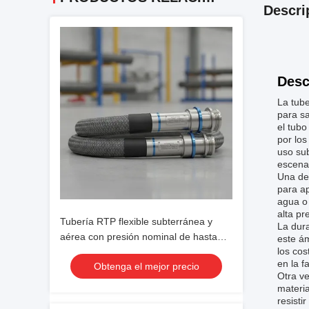
Descri
Desc
La tub
para sa
el tubo
por los
uso sub
escenar
Una de 
para ap
agua o 
alta pr
Tubería RTP flexible subterránea y
La dura
aérea con presión nominal de hasta
este ám
los cos
4500 PSI diseñada para un
en la f
Obtenga el mejor precio
funcionamiento seguro
Otra ve
materia
resisti