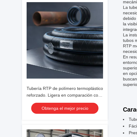
mecánic
La tube
necesid
debido 
la visi
integra
La inst
tubos m
RTP mej
necesi
En resu
entorno
superio
en opci
buscand
superio
Tubería RTP de polímero termoplástico
reforzado. Ligera en comparación con
las tuberías de metal. Presión nominal
Obtenga el mejor precio
de hasta 4500 psi. Diseñado para el
Cara
transporte de fluidos.
Tub
Fáci
Pres