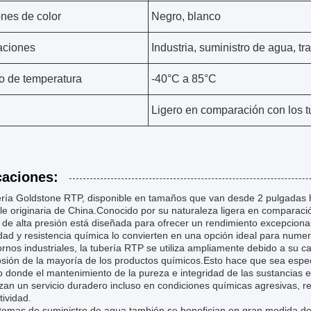
nes de color
Negro, blanco
aciones
Industria, suministro de agua, tr
 de temperatura
-40°C a 85°C
Ligero en comparación con los t
caciones:
ría Goldstone RTP, disponible en tamaños que van desde 2 pulgadas ha
le originaria de China.Conocido por su naturaleza ligera en comparació
 de alta presión está diseñada para ofrecer un rendimiento excepciona
lidad y resistencia química lo convierten en una opción ideal para nume
rnos industriales, la tubería RTP se utiliza ampliamente debido a su ca
rosión de la mayoría de los productos químicos.Esto hace que sea esp
 donde el mantenimiento de la pureza e integridad de las sustancias es 
zan un servicio duradero incluso en condiciones químicas agresivas, r
tividad.
temas de suministro de agua también se benefician en gran medida de l