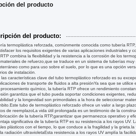
pción del producto
ripción del producto:
ería termoplástica reforzada, comúnmente conocida como tubería RTP,
tisfacer los requisitos exigentes de varias aplicaciones industriales y
 RTP combina la flexibilidad y la resistencia a la corrosión de los term
 materiales de refuerzo,que se traduce en un sistema de tuberías muy 
terráneo como para uso sobre el suelo, por lo que es una opción vers
ios de instalación.
las características clave del tubo termoplástico reforzado es su excep
licaciones de transporte de fluidos a alta presiónYa sea que se utilice
procesamiento químico, la tubería RTP ofrece un rendimiento constant
esión garantiza que el tubo pueda soportar condiciones exigentes, reduc
bilidad y la longevidad son primordiales a la hora de seleccionar mater
bito.Este tubo de termoplástico reforzado ofrece un valor a largo pla
tos de reemplazoLa vida útil prolongada es un testimonio de la construc
abricación de la tubería RTP,garantizar que permanezca operativo y ef
ntaja significativa de la tubería RTP es su resistencia a los rayos UV.
les plásticos con el tiempo, lo que conduce a la fragilidad y la grieta
r la radiación ultravioletaEsta resistencia a los rayos UV amplía la faci