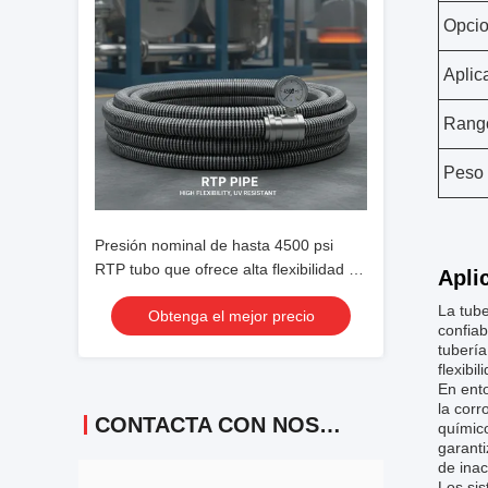
Opcio
Aplic
Rango
Peso
Presión nominal de hasta 4500 psi
RTP tubo que ofrece alta flexibilidad y
Apli
resistencia a los rayos UV adaptado
La tube
Obtenga el mejor precio
para el trabajo pesado industrial
confiab
tubería
flexibi
En ento
la cor
CONTACTA CON NOSOTROS
químico
garanti
de inac
Los sis