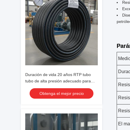
Resi
Exce
Dise
petróle
Pará
Medio
Durac
Duración de vida 20 años RTP tubo
tubo de alta presión adecuado para
Resis
aplicaciones industriales de trabajo
Obtenga el mejor precio
pesado y sistemas de presión
Resis
Resis
El ma