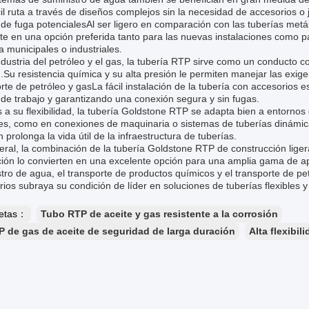
il ruta a través de diseños complejos sin la necesidad de accesorios 
de fuga potencialesAl ser ligero en comparación con las tuberías metálic
te en una opción preferida tanto para las nuevas instalaciones como pa
 municipales o industriales.
ndustria del petróleo y el gas, la tubería RTP sirve como un conducto con
.Su resistencia química y su alta presión le permiten manejar las exig
rte de petróleo y gasLa fácil instalación de la tubería con accesorios 
de trabajo y garantizando una conexión segura y sin fugas.
 a su flexibilidad, la tubería Goldstone RTP se adapta bien a entornos
, como en conexiones de maquinaria o sistemas de tuberías dinámicas.
 prolonga la vida útil de la infraestructura de tuberías.
ral, la combinación de la tubería Goldstone RTP de construcción ligera, 
ción lo convierten en una excelente opción para una amplia gama de apli
tro de agua, el transporte de productos químicos y el transporte de pe
ios subraya su condición de líder en soluciones de tuberías flexibles y
uetas：
Tubo RTP de aceite y gas resistente a la corrosión
 de gas de aceite de seguridad de larga duración
Alta flexibil