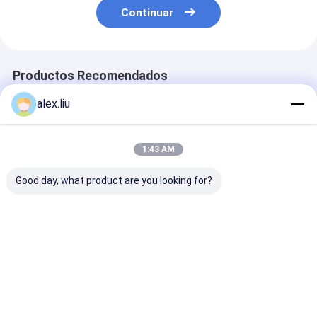
Continuar
Productos Recomendados
alex.liu
1:43 AM
Good day, what product are you looking for?
Excelente
Tubería RTP flexible
Duración de vi
resistencia a la
subterránea y aérea
años RTP tubo
corrosión del gas de
con presión nominal
de alta presió
petróleo RTP tubo
de hasta 4500 PSI
adecuado par
diseñado para
diseñada para un
aplicaciones
Mejor precio
Mejor precio
Mejor pre
resistir la exposición
funcionamiento
industriales d
química que
seguro
trabajo pesado
garantiza la
sistemas de pr
longevidad del
oleoducto y la
Inicio
Mapa del
Contactar
Desktop