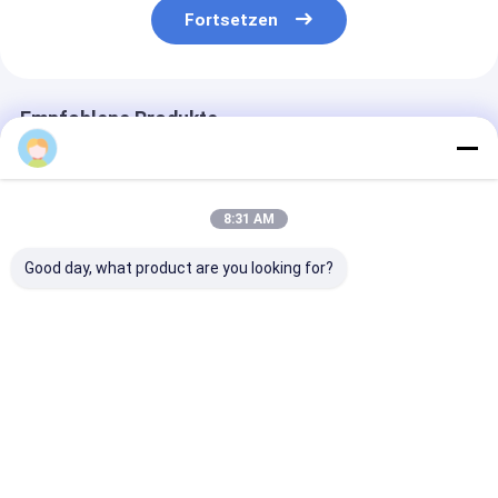
Fortsetzen
Empfohlene Produkte
alex.liu
8:31 AM
Good day, what product are you looking for?
Exzellente
Unter- und
Lebensdauer: 
Korrosionsbeständigkeit
oberirdische flexible
Jahre. RTP-Ro
Ölgas-RTP-Rohr
RTP-Rohre mit
Hochdruckrohr
entworfen, um
einem Nenndruck
geeignet für s
chemische
von bis zu 4500 psi,
Industrieanw
Bestpreis
Bestpreis
Bestprei
Exposition zu
ausgelegt für einen
und Drucksys
widerstehen, um die
sicheren Betrieb
Langlebigkeit und
Sicherheit der
Rohrleitung zu
Startseite
Über uns
Kontakt
Desktop Site