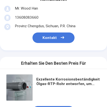
Mr. Wood Han
13608083660
Provinz Chengdus, Sichuan, P.R. China
Kontakt
Erhalten Sie Den Besten Preis Für
Exzellente Korrosionsbeständigkeit
Ölgas-RTP-Rohr entworfen, um
chemische Exposition zu
widerstehen, um die Langlebigkeit
und Sicherheit der Rohrleitung zu
gewährleisten