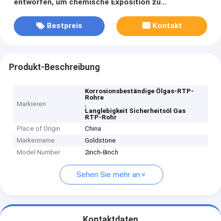
entworfen, um chemische Exposition zu
widerstehen, um die Langlebigkeit und Sicherheit der
Rohrleitung zu gewährleisten
Bestpreis
Kontakt
Produkt-Beschreibung
Korrosionsbeständige Ölgas-RTP-
Rohre
Markieren
,
Langlebigkeit Sicherheitsöl Gas
RTP-Rohr
Place of Origin
China
Markenname
Goldstone
Model Number
2inch-8inch
Sehen Sie mehr an
Kontaktdaten