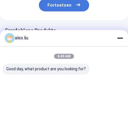
Fortsetzen
Empfohlene Produkte
alex.liu
6:49 AM
Good day, what product are you looking for?
Unter- und
Lebensdauer: 20
Verstärkte
oberirdische flexible
Jahre. RTP-Rohr.
Thermoplast-
RTP-Rohre mit
Hochdruckrohr,
Polymer-RTP-
einem Nenndruck
geeignet für schwere
im Vergleich z
von bis zu 4500 psi,
Industrieanwendungen
Metallrohren l
Bestpreis
Bestpreis
Bestprei
ausgelegt für einen
und Drucksysteme
Druck bis zu 4
sicheren Betrieb
Psi für den
Flüssigkeitstr
Startseite
Über uns
Kontakt
Desktop Site