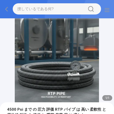
1
/
1
4500 Psi まで の 圧力 評価 RTP パイプ は 高い 柔軟性 と