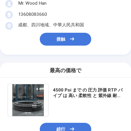
Mr. Wood Han
13608083660
成都、四川地域、中華人民共和国
接触
最高の価格で
4500 Psi まで の 圧力 評価 RTP パ
イプ は 高い 柔軟性 と 紫外線 耐性
を 提供 し,重荷 産業 用 に 適した
続行