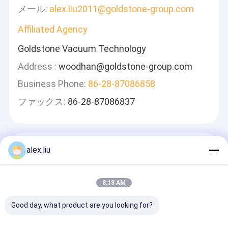
メール:
alex.liu2011@goldstone-group.com
Affiliated Agency
Goldstone Vacuum Technology
Address :
woodhan@goldstone-group.com
Business Phone:
86-28-87086858
ファックス:
86-28-87086837
メッセージ
alex.liu
迅速に返信します
8:18 AM
Good day, what product are you looking for?