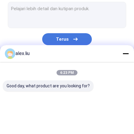
Mesin Pelapis PVD
Sputter Coating Machine
Mesin Pelapis Kaca
Terus
Mesin Pelapis Vakum
alex.liu
Mesin Ekstrusi Pipa Hdpe
Kategori Kami
Pipa Tahan Abrasi
6:23 PM
Smart Parking Solution
Good day, what product are you looking for?
Composite Pipe Production Line
RTP Line
RTP Pipe Production
Lini produksi 
Line
bergelombang