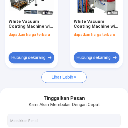
Tur Pabrik
Kontrol kualitas
White Vacuum
White Vacuum
Coating Machine with
Coating Machine with
Hubungi kami
50Hz Frequency
10^-3 Pa Vacuum
dapatkan harga terbaru
dapatkan harga terbaru
SUS304 Chamber
Degree, 0.1-5μm
Material and 0.1-5μm
Coating Thickness,
Blog
Coating Thickness
and 50Hz Frequency
Permintaan Penawaran
Hubungi sekarang
Hubungi sekarang
Lihat Lebih
RTP Line
RTP Pipe Production Line
Tinggalkan Pesan
Kami Akan Membalas Dengan Cepat
Lini produksi pipa bergelombang
pipa RTP