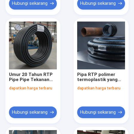
Panjang Dan
Hubungi sekarang
Hubungi sekarang
Keamanan Pipa
Umur 20 Tahun RTP
Pipa RTP polimer
Pipe Pipe Tekanan
termoplastik yang
Tinggi Cocok untuk
diperkuat Ringan
dapatkan harga terbaru
dapatkan harga terbaru
Aplikasi Industri
dibandingkan dengan
Tugas Berat Dan
pipa logam Tekanan
Sistem Tekanan
nominal hingga 4500
Psi Dirancang untuk
transportasi cairan
Hubungi sekarang
Hubungi sekarang