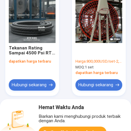
Tekanan Rating
Sampai 4500 Psi RTP
Pipe Menyediakan
dapatkan harga terbaru
Harga:
800,000USD/set-2,000,000USD/set
Fleksibilitas Tinggi
MOQ:
1 set
Dan Ketahanan UV
Disesuaikan untuk
dapatkan harga terbaru
Heavy Duty Industrial
Hubungi sekarang
Hubungi sekarang
Hemat Waktu Anda
Biarkan kami menghubungi produk terbaik
dengan Anda.