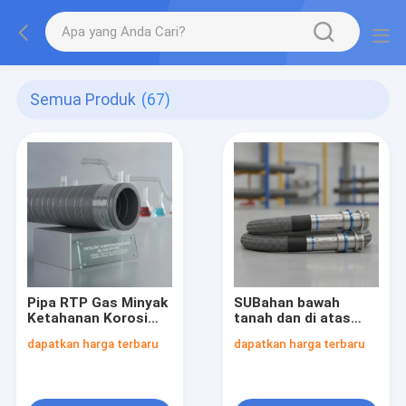
Semua Produk
(67)
Pipa RTP Gas Minyak
SUBahan bawah
Ketahanan Korosi
tanah dan di atas
Yang Sangat Baik
tanah Fleksibel RTP
dapatkan harga terbaru
dapatkan harga terbaru
Dirancang Untuk
Pipe Tekanan Rating
Menahan Paparan
Hingga 4500 Psi
Bahan Kimia
Dirancang Untuk Dan
Memastikan Umur
Operasi Aman