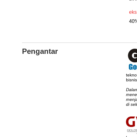
eks
40%
Pengantar
tekno
bisni
Dalam
menem
menja
di se