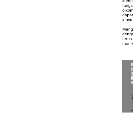
kompr
fungs
dikom
dapat
inova
Mengi
denga
terus
menik