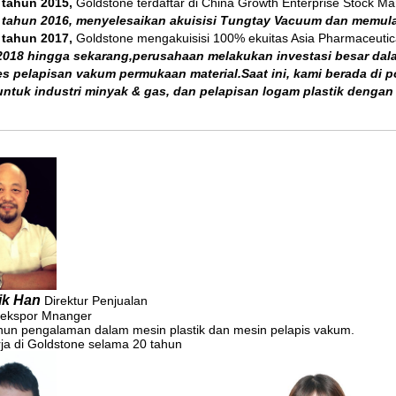
 tahun 2015,
Goldstone terdaftar di China Growth Enterprise Stock Ma
 tahun 2016,
menyelesaikan akuisisi Tungtay Vacuum dan memulai
 tahun 2017,
Goldstone mengakuisisi 100% ekuitas Asia Pharmaceuti
2018 hingga sekarang,
perusahaan melakukan investasi besar dal
s pelapisan vakum permukaan material.Saat ini, kami berada di p
ntuk industri minyak & gas, dan pelapisan logam plastik dengan
ik Han
Direktur Penjualan
ekspor Mnanger
hun pengalaman dalam mesin plastik dan mesin pelapis vakum.
ja di Goldstone selama 20 tahun