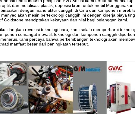
ehensif untuk industri pelapisan PVD.Solusi kami terutama mencakup k
i optik dan metalisasi plastik, deposisi krom untuk mobil.Menggunakan 
binasikan dengan manufaktur canggih di Cina dan komponen merek terk
 menyediakan mesin berteknologi canggih ini dengan kinerja biaya tingg
tif Goldstone menciptakan kekayaan dan nilai bagi pelanggan kami.
kuti langkah revolusi teknologi baru, kami selalu memperbarui tekn
n penuh semangat inovatif.Teknologi dan komponen canggih diperkena
-menerus.Kami percaya bahwa perkembangan teknologi akan membawa 
mati manfaat besar dari peningkatan tersebut.