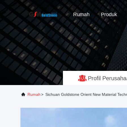
Rumah
Produk
Profil Perusah
Rumah
>
Sichuan Goldstone Orient New Material Techn