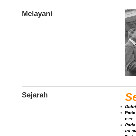
Melayani
Sejarah
S
Didir
Pada
menju
Pada
ini m