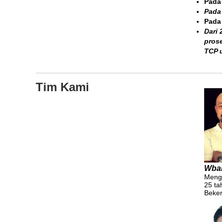
Pada
Pada
Pada
Dari 
prose
TCP u
Tim Kami
W
ba
Meng
25 ta
Beker