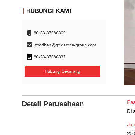
HUBUNGI KAMI
86-28-87086860
woodhan@goldstone-group.com
86-28-87086837
Hubungi Sekarang
Detail Perusahaan
Pas
Di 
Jum
20