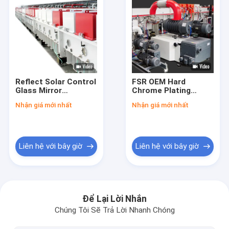
Reflect Solar Control
FSR OEM Hard
Glass Mirror
Chrome Plating
Magnetron Sputter
Machine Magnetron
Nhận giá mới nhất
Nhận giá mới nhất
Coating Machine
sputtering For
Automotive Parts
Liên hệ với bây giờ
Liên hệ với bây giờ
Nhà
Các sản phẩm
Để Lại Lời Nhắn
Chúng Tôi Sẽ Trả Lời Nhanh Chóng
Về chúng tôi