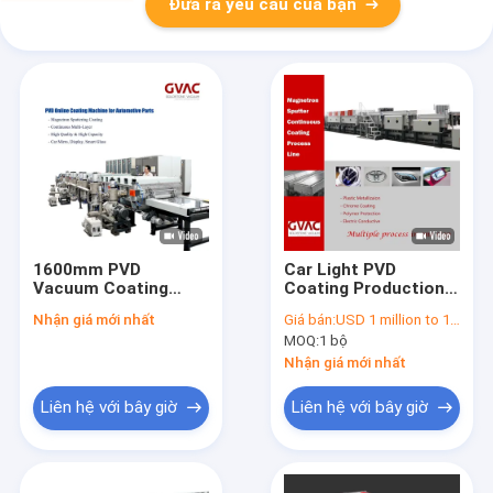
Đưa ra yêu cầu của bạn
1600mm PVD
Car Light PVD
Vacuum Coating
Coating Production
Machine / Equipment
Line Online
Nhận giá mới nhất
Giá bán:
USD 1 million to 10 million
Magnetron
Magnetron
MOQ:
1 bộ
Sputtering
Sputtering
Horizontal
Nhận giá mới nhất
Continuous
Liên hệ với bây giờ
Liên hệ với bây giờ