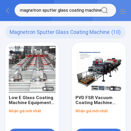
Magnetron Sputter Glass Coating Machine
(10)
Low E Glass Coating
PVD FSR Vacuum
Machine Equipment
Coating Machine
Magnetron Sputter
Magnetron
Nhận giá mới nhất
Nhận giá mới nhất
60seconds 2540 *
Sputtering For
6000 Mm
Automotive Parts