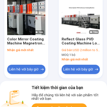
Color Mirror Coating
Reflect Glass PVD
Machine Magnetron
Coating Machine Low
Sputter 2540*3660
E Glass Vacuum
Nhận giá mới nhất
Giá bán:
USD 2 million to 5 million
Mm
Magnetron
MOQ:
1 bộ
Sputtering
Nhận giá mới nhất
Liên hệ với bây giờ
Liên hệ với bây giờ
Tiết kiệm thời gian của bạn
Hãy để chúng tôi liên hệ với sản phẩm tốt
nhất với bạn.