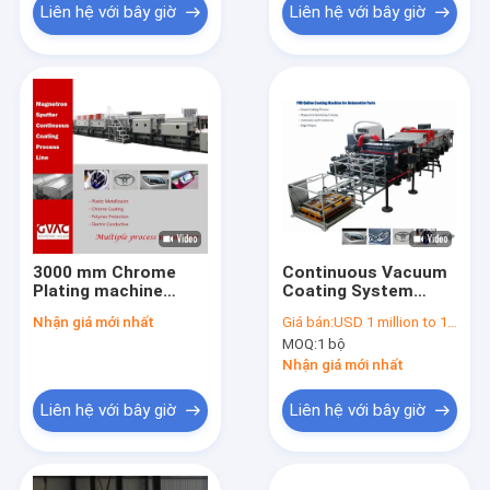
Liên hệ với bây giờ
Liên hệ với bây giờ
3000 mm Chrome
Continuous Vacuum
Plating machine
Coating System
Stainless Steel
Magnetron
Nhận giá mới nhất
Giá bán:
USD 1 million to 10 million
Vacuum Coating
Sputtering PVD
MOQ:
1 bộ
Magnetron
Machine
sputtering
Manufacturer
Nhận giá mới nhất
Liên hệ với bây giờ
Liên hệ với bây giờ