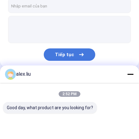
Tham quan nhà máy
Kiểm soát chất lượng
Liên hệ chúng tôi
Tiếp tục
Yêu cầu báo giá
alex.liu
Danh Mục Của Chúng Tôi
Dòng RTP
2:52 PM
RTP Pipe Production Line
Good day, what product are you looking for?
Dây chuyền sản xuất ống sóng
Máy phủ PVD
Dòng RTP
RTP Pipe Production
Dây chuyền sả