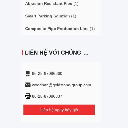
Abrasion Resistant Pipe
(1)
Smart Parking Solution
(1)
Composite Pipe Production Line
(1)
LIÊN HỆ VỚI CHÚNG TÔI
86-28-87086860
woodhan@goldstone-group.com
86-28-87086837
Liên hệ ngay bây giờ