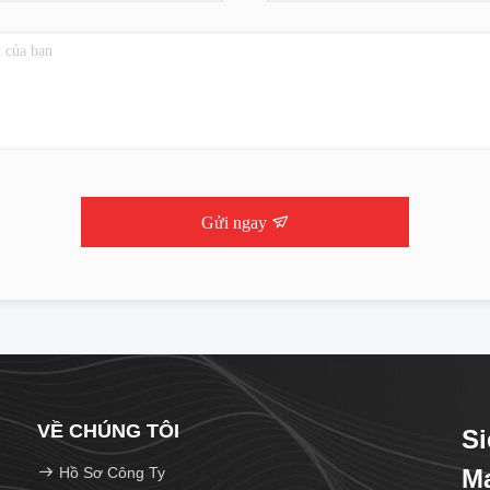
Gửi ngay
VỀ CHÚNG TÔI
Si
Hồ Sơ Công Ty
Ma