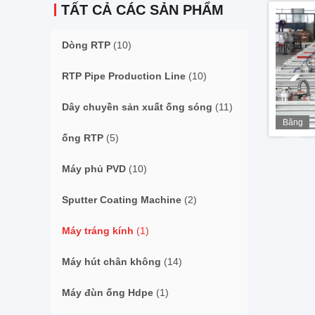
TẤT CẢ CÁC SẢN PHẨM
Dòng RTP
(10)
RTP Pipe Production Line
(10)
Dây chuyền sản xuất ống sóng
(11)
Băng
hình
ống RTP
(5)
Máy phủ PVD
(10)
Sputter Coating Machine
(2)
Máy tráng kính
(1)
Máy hút chân không
(14)
Máy đùn ống Hdpe
(1)