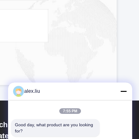
alex.liu
7:55 PM
chuan Goldstone Orient New
Good day, what product are you looking 
for?
terial Technology Co.,Ltd