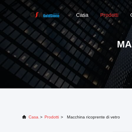
Casa
Prodotti
MA
Casa.
>
Prodotti
>
Macchina ricoprente di vetro