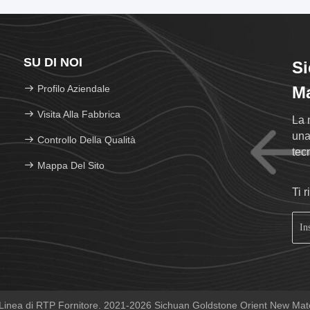
SU DI NOI
Si
Profilo Aziendale
Ma
Visita Alla Fabbrica
La 
una
Controllo Della Qualità
tec
Mappa Del Sito
riv
Ti 
inea di RTP Fornitore. 2021-2026 Sichuan Goldstone Orient New Material 