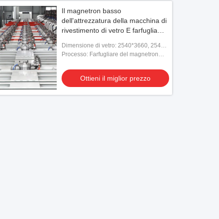
Il magnetron basso
dell'attrezzatura della macchina di
rivestimento di vetro E farfuglia
60seconds 2540 * 6000 millimetri
Dimensione di vetro: 2540*3660, 2540 *
6000 millimetri
Processo: Farfugliare del magnetron
online
Ottieni il miglior prezzo