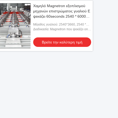
Χαμηλό Magnetron εξοπλισμού
μηχανών επιστρώματος γυαλιού Ε
ψεκάζει 60seconds 2540 * 6000
χιλ.
Μέγεθος γυαλιού: 2540*3660, 2540 *
6000 χιλ.
Διαδικασία: Magnetron που ψεκάζει on-
line
Βρείτε την καλύτερη τιμή