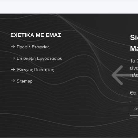
ΣΧΕΤΙΚΆ ΜΕ ΕΜΆΣ
Si
Προφίλ Εταιρείας
Ma
Επισκεψή Εργοστασίου
Το 
είν
Έλεγχος Ποιότητας
πλα
Sitemap
δια
Θα 