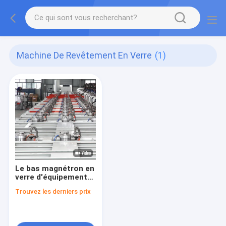
Machine De Revêtement En Verre
(1)
Le bas magnétron en
verre d'équipement
de machine de
Trouvez les derniers prix
revêtement d'E
pulvérisent
60seconds 2540 *
6000 millimètres