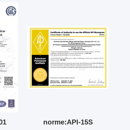
01
norme:API-15S