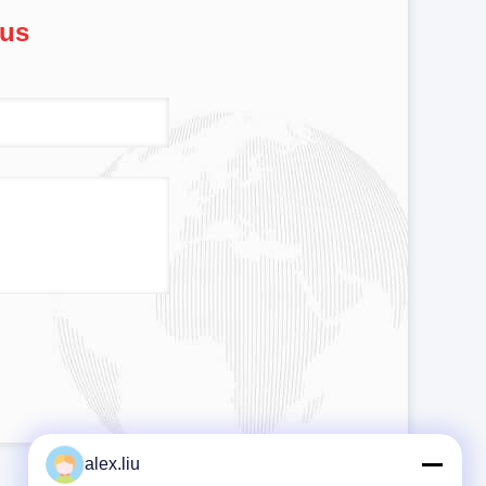
ous
alex.liu