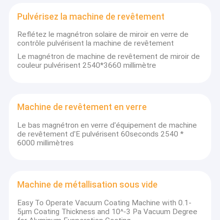
Pulvérisez la machine de revêtement
Reflétez le magnétron solaire de miroir en verre de
contrôle pulvérisent la machine de revêtement
Le magnétron de machine de revêtement de miroir de
couleur pulvérisent 2540*3660 millimètre
Machine de revêtement en verre
Le bas magnétron en verre d'équipement de machine
de revêtement d'E pulvérisent 60seconds 2540 *
6000 millimètres
Maison
Établi en 2001, Sichuan Goldstone Orient New Material
Machine de métallisation sous vide
Produits
Technology Co, Ltd. est une société de pointe qui se concentre
sur la recherche et développement innovatrice de matériau
Easy To Operate Vacuum Coating Machine with 0.1-
Au sujet de nous
composite. La société a des divisions multi d'affaires,
5μm Coating Thickness and 10^-3 Pa Vacuum Degree
impliquées dedans dans le tuyau en plastique renforcé,