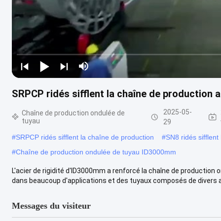
SRPCP ridés sifflent la chaîne de production 
2025-05-
Chaîne de production ondulée de
tuyau
29
#
SRPCP ridés sifflent la chaîne de production
#
SN8 ridés sifflent
#
Chaîne de production ondulée de tuyau ID3000mm
L'acier de rigidité d'ID3000mm a renforcé la chaîne de production
dans beaucoup d'applications et des tuyaux composés de divers aci
Messages du visiteur