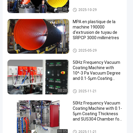
Chaîne de production ondulée
00:28
2025-10-29
de tuyau
MPA en plastique de la
machine 190000
d'extrusion de tuyau de
SRPCP 3000 millimètres
Chaîne de production ondulée
00:37
2025-05-29
de tuyau
50Hz Frequency Vacuum
Coating Machine with
10^-3 Pa Vacuum Degree
and 0.1-5μm Coating
Thickness
Machine de métallisation sou
00:20
2025-11-21
s vide
50Hz Frequency Vacuum
Coating Machine with 0.1-
5μm Coating Thickness
and SUS304 Chamber for
Aluminum Evaporation
Machine de métallisation sou
00:05
2025-11-21