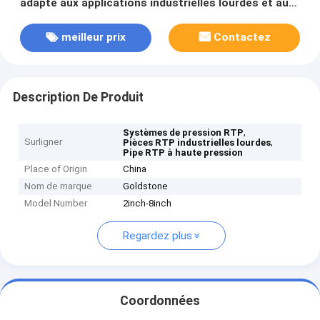
adapté aux applications industrielles lourdes et aux
systèmes sous pression
meilleur prix
Contactez
Description De Produit
,
Systèmes de pression RTP
Surligner
,
Pièces RTP industrielles lourdes
Pipe RTP à haute pression
Place of Origin
China
Nom de marque
Goldstone
Model Number
2inch-8inch
Regardez plus
Coordonnées