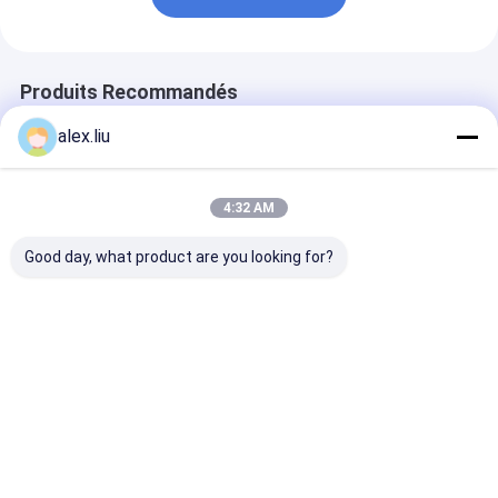
Produits Recommandés
alex.liu
4:32 AM
Good day, what product are you looking for?
Excellente
Sous-sol et au-
Pipe RTP en
résistance à la
dessus du sol RTP
polymère
corrosion du tuyau
flexible de tuyauterie
thermoplastiq
RTP au gaz pétrolier
à pression nominale
renforcé, légè
conçu pour résister
jusqu'à 4500 psi
rapport aux t
Meilleur prix
Meilleur prix
Meilleur p
à l'exposition
Conçu pour un
métalliques, à
chimique, assurant
fonctionnement sûr
pression nomi
la longévité et la
allant jusqu'à
sécurité du pipeline
psi, conçue pou
transport de f
Aperçu
Au sujet de
Contactez-
Desktop
nous
nous
Site