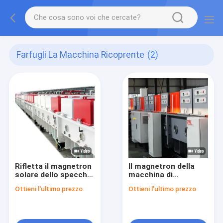
Farfugli La Macchina Ricoprente
(2)
Rifletta il magnetron
Il magnetron della
solare dello specchio
macchina di
di vetro di controllo
rivestimento
Ottieni l'ultimo prezzo
Ottieni l'ultimo prezzo
farfugliano la
riflettente di colore
macchina di
farfuglia 2540*3660
rivestimento
millimetro