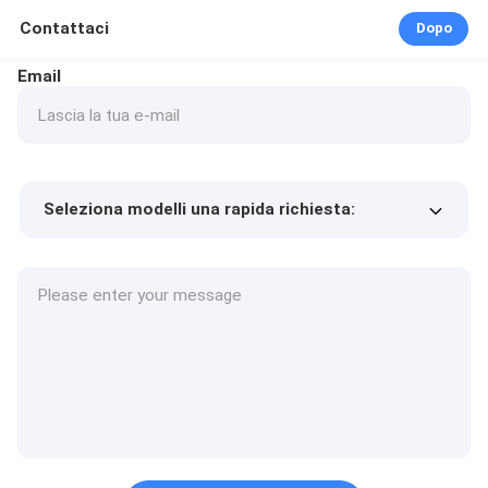
Contattaci
Dopo
Email
Seleziona modelli una rapida richiesta:
Prezzo del prodotto
Min.order quantity
Richiedi un campione
Più dettagli