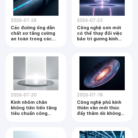
2026-07-28
2026-07-23
Các đường ống dẫn
Công nghệ sơn mới
chất xơ tăng cường
có thể thay đổi việc
an toàn trong các
bảo trì gương kính
ngành công nghiệp
thiên văn
nguy hiểm
2026-07-20
2026-07-18
Kính nhôm chân
Công nghệ phủ kính
không tiên tiến tăng
thiên văn mới thúc
tiêu chuẩn công
đẩy thăm dò không
nghiệp phản xạ
gian sâu