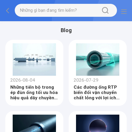
Blog
2026-08-04
2026-07-29
Những tiến bộ trong
Các đường ống RTP
ép đùn ống tối ưu hóa
biến đổi vận chuyển
hiệu quả dây chuyền
chất lỏng với lợi ích
sản xuất
môi trường bền vững