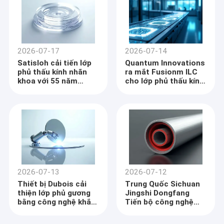
2026-07-17
2026-07-14
Satisloh cải tiến lớp
Quantum Innovations
phủ thấu kính nhãn
ra mắt Fusionm ILC
khoa với 55 năm
cho lớp phủ thấu kính
chuyên môn
quang học hiệu quả
2026-07-13
2026-07-12
Thiết bị Dubois cải
Trung Quốc Sichuan
thiện lớp phủ gương
Jingshi Dongfang
bằng công nghệ khắc
Tiến bộ công nghệ
phục tia cực tím
ống RTP