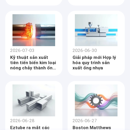
lỏng công nghiệp
thể mở rộng
2026-07-03
2026-06-30
Kỹ thuật sản xuất
Giải pháp mới Hợp lý
tiên tiến biến kim loại
hóa quy trình sản
nóng chảy thành ống
xuất ống nhựa
chính xác
Nhà
Được thành lập vào năm 2001, Sichuan Goldstone Orient
Các sản phẩm
New Material Technology Co, Ltd. là một tập đoàn công nghệ
cao tập trung vào nghiên cứu và phát triển vật liệu composite
2026-06-28
2026-06-27
Về chúng tôi
sáng tạo.Công ty có nhiều bộ phận kinh doanh, liên quan đến ống
Eztube ra mắt các
Boston Matthews
nhựa gia cố, thiết bị và quy trình sơn chân không, bãi đậu xe