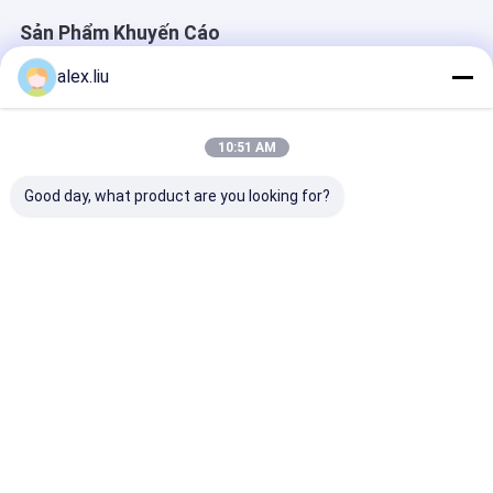
Sản Phẩm Khuyến Cáo
alex.liu
10:51 AM
Good day, what product are you looking for?
Precision Vacuum
Easy To Operate
White Vacuum
Coating Machine
Vacuum Coating
Coating Machi
with 0.1-5μm
Machine with 0.1-
with 50Hz Fre
Coating Thickness
5μm Coating
SUS304 Cham
and 10^-3 Pa
Thickness and 10^-3
Material and 0
Giá tốt nhất
Giá tốt nhất
Giá tốt n
Vacuum Degree for
Pa Vacuum Degree
5μm Coating
Easy Operation
for Aluminum
Thickness
Evaporation Coating
Nhà
Về chúng
Liên hệ với chúng
Desktop
tôi
tôi
Site
Sơ đồ trang web
Chính sách bảo mật
Phẩm chất
Dòng RTP
Nhà máy trung quốc.Copyright © 2026
Sichuan Goldstone Orient New Material Technology Co.,Ltd. All