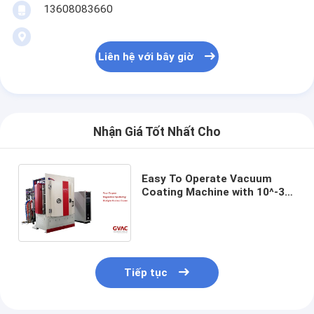
13608083660
Liên hệ với bây giờ
Nhận Giá Tốt Nhất Cho
Easy To Operate Vacuum
Coating Machine with 10^-3
Pa Vacuum Degree and 0.1-
5μm Coating Thickness
Tiếp tục