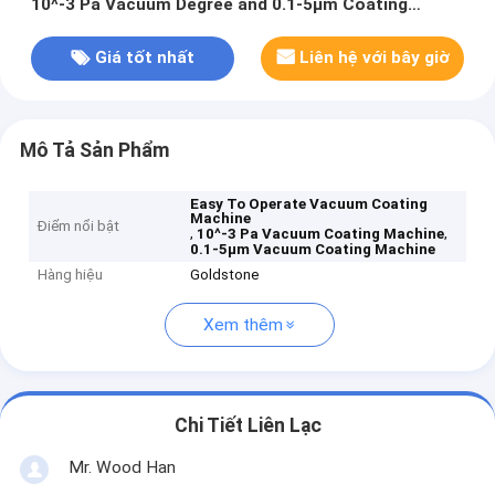
10^-3 Pa Vacuum Degree and 0.1-5μm Coating
Thickness
Giá tốt nhất
Liên hệ với bây giờ
Mô Tả Sản Phẩm
Easy To Operate Vacuum Coating
Machine
Điểm nổi bật
,
,
10^-3 Pa Vacuum Coating Machine
0.1-5μm Vacuum Coating Machine
Hàng hiệu
Goldstone
Xem thêm
Chi Tiết Liên Lạc
Mr. Wood Han