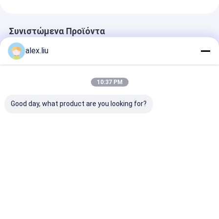
Συνιστώμενα Προϊόντα
alex.liu
10:37 PM
Good day, what product are you looking for?
Precision Vacuum
Easy To Operate
White Vacuum
Coating Machine
Vacuum Coating
Coating Machi
with 0.1-5μm
Machine with 0.1-
with 50Hz Fre
Coating Thickness
5μm Coating
SUS304 Cham
and 10^-3 Pa
Thickness and 10^-3
Material and 0
Καλύτερη τιμή
Καλύτερη τιμή
Καλύτερη 
Vacuum Degree for
Pa Vacuum Degree
5μm Coating
Easy Operation
for Aluminum
Thickness
Evaporation Coating
Αρχική
Περίπου
επαφή
Desktop
Σελίδα
εμείς
Site
Sitemap
Πολιτική απορρήτου