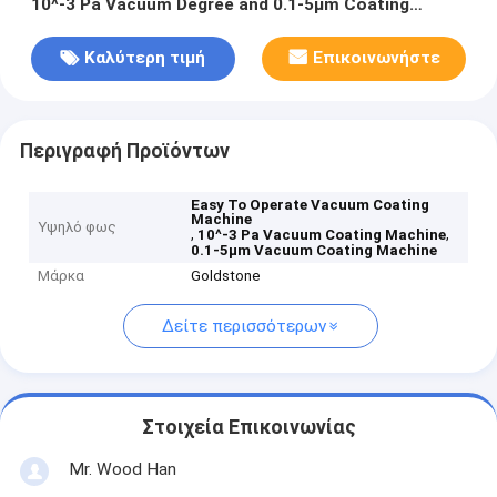
10^-3 Pa Vacuum Degree and 0.1-5μm Coating
Thickness
Καλύτερη τιμή
Επικοινωνήστε
Περιγραφή Προϊόντων
Easy To Operate Vacuum Coating
Machine
Υψηλό φως
,
,
10^-3 Pa Vacuum Coating Machine
0.1-5μm Vacuum Coating Machine
Μάρκα
Goldstone
Δείτε περισσότερων
Στοιχεία Επικοινωνίας
Mr. Wood Han