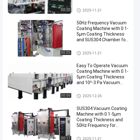
Thickness
Μηχανή κενού επιστρώματο
00:20
2025-11-21
ς
50Hz Frequency Vacuum
Coating Machine with 0.1-
5μm Coating Thickness
and SUS304 Chamber for
Aluminum Evaporation
Μηχανή κενού επιστρώματο
00:05
2025-11-21
ς
Easy To Operate Vacuum
Coating Machine with 0.1-
5μm Coating Thickness
and 10^-3 Pa Vacuum
Degree for Aluminum
Evaporation Coating
Μηχανή κενού επιστρώματο
00:06
2025-12-26
ς
SUS304 Vacuum Coating
Machine with 0.1-5μm
Coating Thickness and
50Hz Frequency for
Aluminum Evaporation
Μηχανή κενού επιστρώματο
00:17
2025-11-21