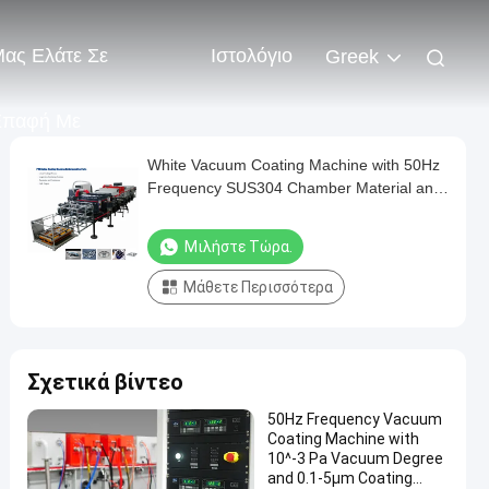
ας Ελάτε Σε
Ιστολόγιο
Greek
Επαφή Με
White Vacuum Coating Machine with 50Hz
Frequency SUS304 Chamber Material and
0.1-5μm Coating Thickness
Μιλήστε Τώρα.
Μάθετε Περισσότερα
Σχετικά βίντεο
50Hz Frequency Vacuum
Coating Machine with
10^-3 Pa Vacuum Degree
and 0.1-5μm Coating