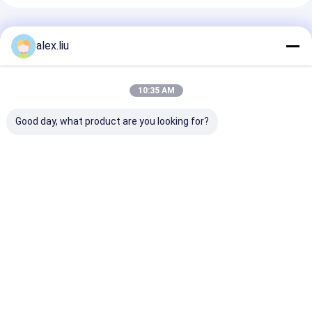
추천된 제품
alex.liu
10:35 AM
Good day, what product are you looking for?
Precision Vacuum
Easy To Operate
White Vacuum
Coating Machine
Vacuum Coating
Coating Machi
with 0.1-5μm
Machine with 0.1-
with 50Hz Fre
Coating Thickness
5μm Coating
SUS304 Cham
and 10^-3 Pa
Thickness and 10^-3
Material and 0
최고의 가격
최고의 가격
최고의 
Vacuum Degree for
Pa Vacuum Degree
5μm Coating
Easy Operation
for Aluminum
Thickness
Evaporation Coating
Desktop Site
홈
사이트맵
연락처
사이트맵
개인정보 보호 정책
품질
RTP Line
중국 공장.Copyright © 2026 Sichuan Goldstone Orient