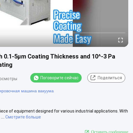
h 0.1-5μm Coating Thickness and 10^-3 Pa
ating
Поговорите сейчас
Поделиться
росмотры
кировочная машина вакуума
ece of equipment designed for various industrial applications. With
...
Смотрите больше
Оставить сообщение