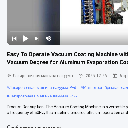
Easy To Operate Vacuum Coating Machine wit
Vacuum Degree for Aluminum Evaporation Co
Лакировочная машина вакуума
2025-12-26
6 п
#
Лакировочная машина вакуума Pvd
#
Магнетрон брызгая ла
#
Лакировочная машина вакуума FSR
Product Description: The Vacuum Coating Machine is a versatile pi
a frequency of 50Hz, this machine ensures efficient operation and .
Сообщения посетителя