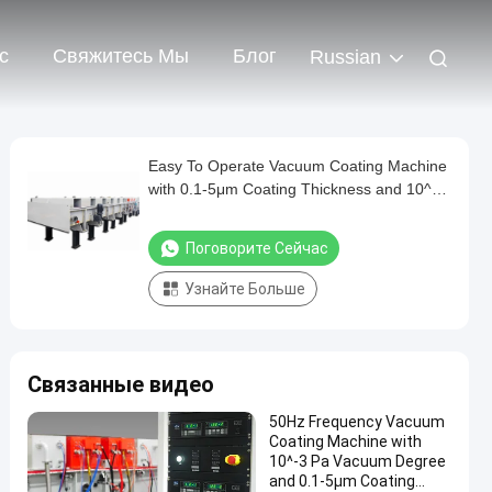
с
Свяжитесь Мы
Блог
Russian
Easy To Operate Vacuum Coating Machine
with 0.1-5μm Coating Thickness and 10^-3
Pa Vacuum Degree for Aluminum
Evaporation Coating
Поговорите Сейчас
Узнайте Больше
Связанные видео
50Hz Frequency Vacuum
Coating Machine with
10^-3 Pa Vacuum Degree
and 0.1-5μm Coating