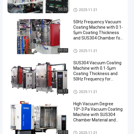
Thickness
Лакировочная машина ваку
00:20
2025-11-21
ума
50Hz Frequency Vacuum
Coating Machine with 0.1-
5μm Coating Thickness
and SUS304 Chamber for
Aluminum Evaporation
Лакировочная машина ваку
00:05
2025-11-21
ума
SUS304 Vacuum Coating
Machine with 0.1-5μm
Coating Thickness and
50Hz Frequency for
Aluminum Evaporation
Лакировочная машина ваку
00:17
2025-11-21
ума
High Vacuum Degree
10^-3 Pa Vacuum Coating
Machine with SUS304
Chamber Material and
0.1-5μm Coating
Thickness
Лакировочная машина ваку
00:23
2025-11-21