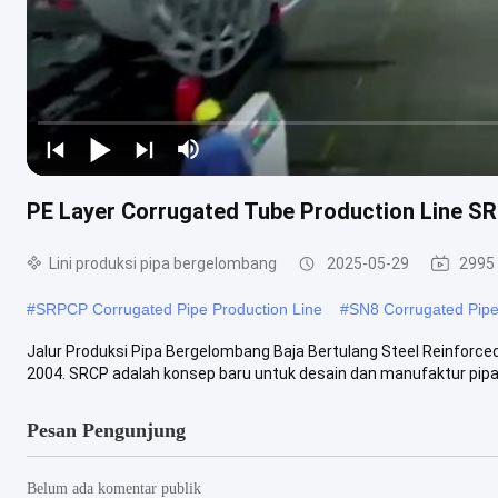
PE Layer Corrugated Tube Production Line S
Lini produksi pipa bergelombang
2025-05-29
2995
#
SRPCP Corrugated Pipe Production Line
#
SN8 Corrugated Pipe
Jalur Produksi Pipa Bergelombang Baja Bertulang Steel Reinforc
2004. SRCP adalah konsep baru untuk desain dan manufaktur pipa 
Pesan Pengunjung
Belum ada komentar publik