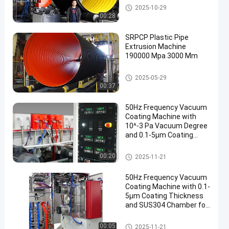
Lini produksi pipa bergelomba
2025-10-29
ng
00:28
SRPCP Plastic Pipe
Extrusion Machine
190000 Mpa 3000 Mm
Lini produksi pipa bergelomba
2025-05-29
ng
00:37
50Hz Frequency Vacuum
Coating Machine with
10^-3 Pa Vacuum Degree
and 0.1-5μm Coating
Thickness
Mesin Pelapis Vakum
00:20
2025-11-21
50Hz Frequency Vacuum
Coating Machine with 0.1-
5μm Coating Thickness
and SUS304 Chamber for
Aluminum Evaporation
Mesin Pelapis Vakum
00:05
2025-11-21