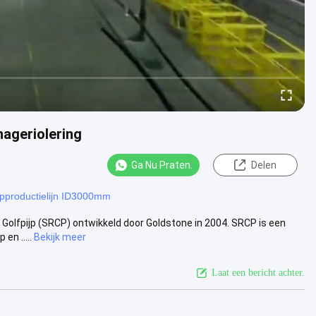
nageriolering
Ga Nu Praten.
Delen
jpproductielijn ID3000mm
e Golfpijp (SRCP) ontwikkeld door Goldstone in 2004. SRCP is een
n .....
Bekijk meer
Laat een bericht achter.