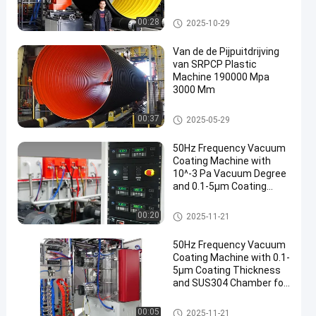
Golfpijpproductielijn
00:28
2025-10-29
Van de de Pijpuitdrijving
van SRPCP Plastic
Machine 190000 Mpa
3000 Mm
Golfpijpproductielijn
00:37
2025-05-29
50Hz Frequency Vacuum
Coating Machine with
10^-3 Pa Vacuum Degree
and 0.1-5μm Coating
Thickness
Vacuümdeklaagmachine
00:20
2025-11-21
50Hz Frequency Vacuum
Coating Machine with 0.1-
5μm Coating Thickness
and SUS304 Chamber for
Aluminum Evaporation
Vacuümdeklaagmachine
00:05
2025-11-21