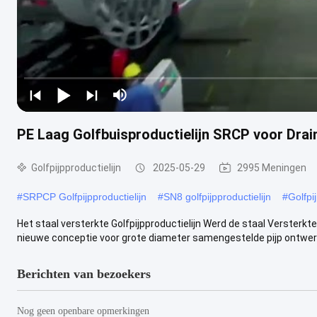
PE Laag Golfbuisproductielijn SRCP voor Drai
Golfpijpproductielijn
2025-05-29
2995 Meningen
#
SRPCP Golfpijpproductielijn
#
SN8 golfpijpproductielijn
#
Golfpi
Het staal versterkte Golfpijpproductielijn Werd de staal Versterkt
nieuwe conceptie voor grote diameter samengestelde pijp ontwerp e
Berichten van bezoekers
Nog geen openbare opmerkingen