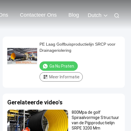
Ons
Contacteer Ons
Blog
Dutch
PE Laag Golfbuisproductielijn SRCP voor
Drainageriolering
Ga Nu Praten.
Meer Informatie
Gerelateerde video's
800Mpa de golf
Spiraalvormige Structuur
van de Pijpproductielijn
SRPE 3200 Mm