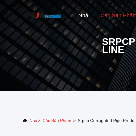
Nhà
Các Sản Phẩ
SRPCP
LINE
Nhà
>
Các Sản Phẩm
>
Srpcp Corrugated Pipe Produc