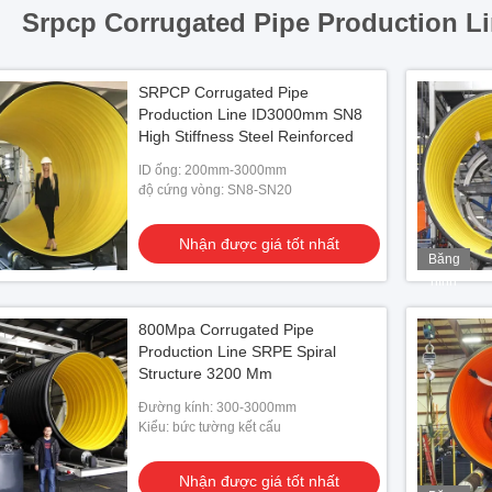
Srpcp Corrugated Pipe Production Li
SRPCP Corrugated Pipe
Production Line ID3000mm SN8
High Stiffness Steel Reinforced
ID ống: 200mm-3000mm
độ cứng vòng: SN8-SN20
Nhận được giá tốt nhất
Băng
hình
800Mpa Corrugated Pipe
Production Line SRPE Spiral
Structure 3200 Mm
Đường kính: 300-3000mm
Kiểu: bức tường kết cấu
Nhận được giá tốt nhất