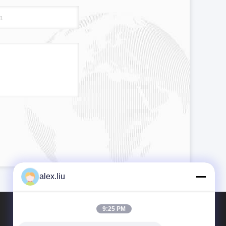
alex.liu
9:25 PM