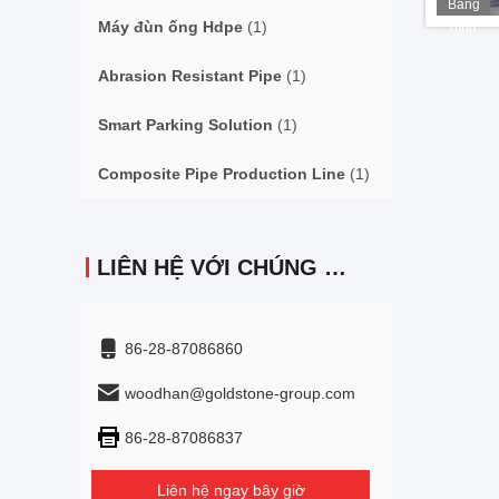
Băng
Máy đùn ống Hdpe
(1)
hình
Abrasion Resistant Pipe
(1)
Smart Parking Solution
(1)
Composite Pipe Production Line
(1)
LIÊN HỆ VỚI CHÚNG TÔI
86-28-87086860
woodhan@goldstone-group.com
86-28-87086837
Liên hệ ngay bây giờ