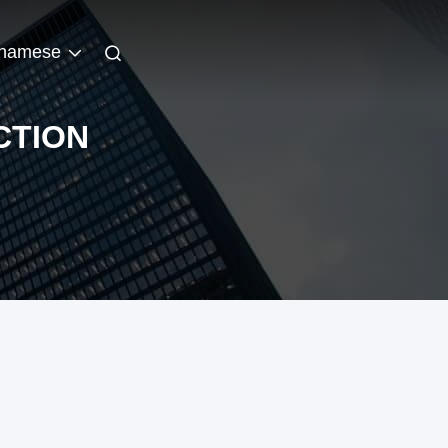
tnamese
CTION