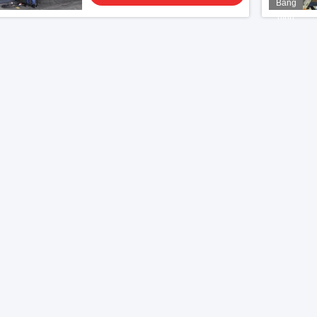
Băng
hình