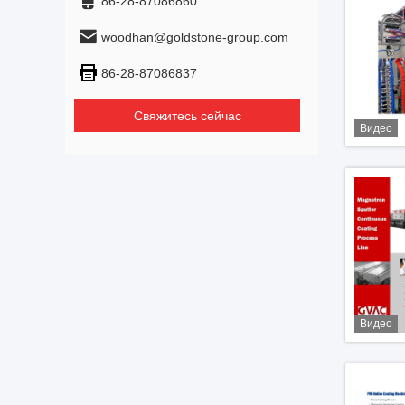
86-28-87086860
woodhan@goldstone-group.com
86-28-87086837
Свяжитесь сейчас
Видео
Видео