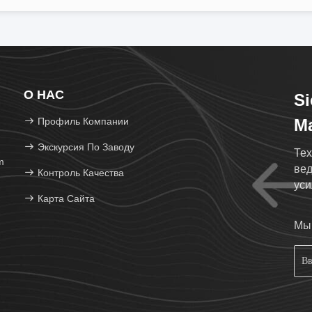
О НАС
Si
Профиль Компании
Ma
Экскурсия По Заводу
Тех
m
вед
Контроль Качества
уси
Карта Сайта
про
Мы 