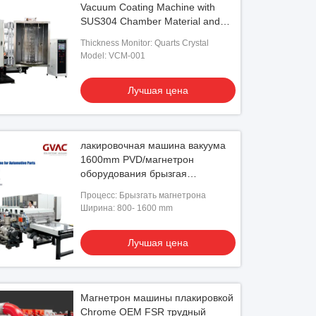
Vacuum Coating Machine with
SUS304 Chamber Material and
0.1-5μm Coating Thickness
Thickness Monitor: Quarts Crystal
Model: VCM-001
Лучшая цена
лакировочная машина вакуума
1600mm PVD/магнетрон
оборудования брызгая
горизонтальное непрерывное
Процесс: Брызгать магнетрона
Ширина: 800- 1600 mm
Лучшая цена
Магнетрон машины плакировкой
Chrome OEM FSR трудный