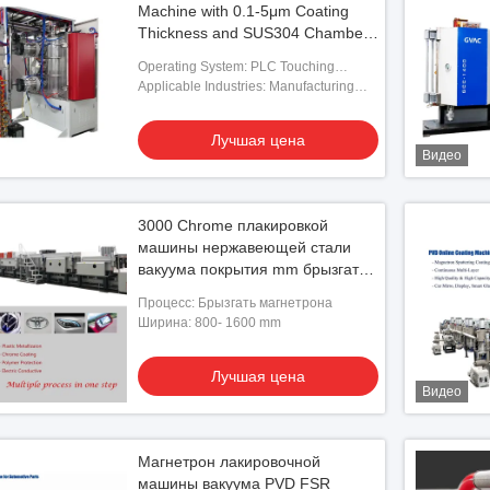
Machine with 0.1-5μm Coating
Thickness and SUS304 Chamber
for Aluminum Evaporation
Operating System: PLC Touching
Screen
Applicable Industries: Manufacturing
Plant, Metal Processing
Лучшая цена
Видео
3000 Chrome плакировкой
машины нержавеющей стали
вакуума покрытия mm брызгать
магнетрона
Процесс: Брызгать магнетрона
Ширина: 800- 1600 mm
Лучшая цена
Видео
Магнетрон лакировочной
машины вакуума PVD FSR