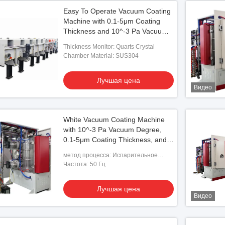
Easy To Operate Vacuum Coating
Machine with 0.1-5μm Coating
Thickness and 10^-3 Pa Vacuum
Degree for Aluminum Evaporation
Thickness Monitor: Quarts Crystal
Coating
Chamber Material: SUS304
Лучшая цена
Видео
White Vacuum Coating Machine
with 10^-3 Pa Vacuum Degree,
0.1-5μm Coating Thickness, and
50Hz Frequency
метод процесса: Испарительное
покрытие Alunmiun
Частота: 50 Гц
Лучшая цена
Видео