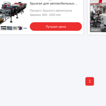
брызгая для автомобильных
деталей
Процесс: Брызгать магнетрона
Ширина: 800- 1600 mm
Лучшая цена
Видео
1