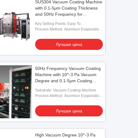
SUS304 Vacuum Coating Machine
with 0.1-5μm Coating Thickness
and 50Hz Frequency for
Aluminum Evaporation
Key Selling Points: Easy To
Operate,Competitive Price
Process Method: Alunmiun Evaporation
Coating
Лучшая цена
50Hz Frequency Vacuum Coating
Machine with 10^-3 Pa Vacuum
Degree and 0.1-5μm Coating
Thickness
Substrate: Vacuum Coating Machine
Process Method: Alunmiun Evaporation
Coating
Лучшая цена
High Vacuum Degree 10^-3 Pa