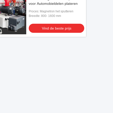
voor Automobieldelen plateren
Proces: Magnetron het sputteren
Breedte: 800- 1600 mm
Vind de beste prijs