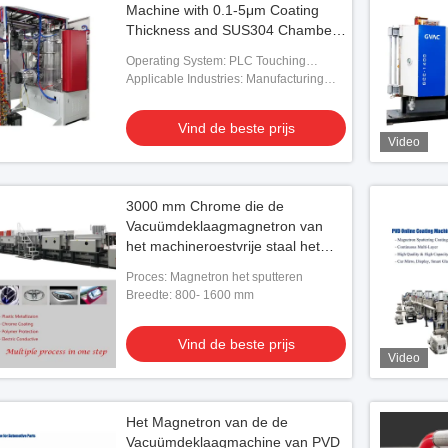
Machine with 0.1-5μm Coating
Thickness and SUS304 Chamber
for Aluminum Evaporation
Operating System: PLC Touching
Screen
Applicable Industries: Manufacturing
Plant, Metal Processing
Vind de beste prijs
Video
3000 mm Chrome die de
Vacuümdeklaagmagnetron van
het machineroestvrije staal het
sputteren plateren
Proces: Magnetron het sputteren
Breedte: 800- 1600 mm
Vind de beste prijs
Video
Het Magnetron van de de
Vacuümdeklaagmachine van PVD