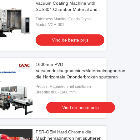
Vacuum Coating Machine with
SUS304 Chamber Material and
0.1-5μm Coating Thickness
Thickness Monitor: Quarts Crystal
Model: VCM-001
Vind de beste prijs
1600mm PVD
Vacuümdeklaagmachine/Materiaalmagnetron
die Horizontale Ononderbroken sputteren
Proces: Magnetron het sputteren
Breedte: 800- 1600 mm
Vind de beste prijs
FSR-OEM Hard Chrome die
Machinemagnetron het sputteren