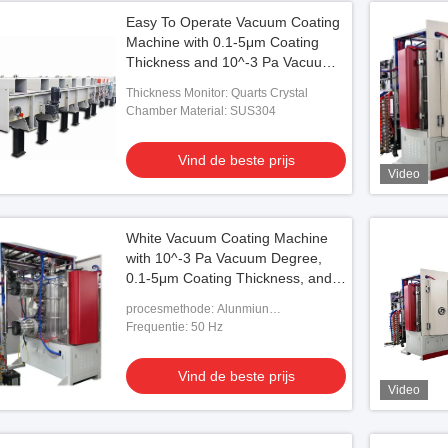
Easy To Operate Vacuum Coating
Machine with 0.1-5μm Coating
Thickness and 10^-3 Pa Vacuum
Degree for Aluminum Evaporation
Thickness Monitor: Quarts Crystal
Coating
Chamber Material: SUS304
Vind de beste prijs
Video
White Vacuum Coating Machine
with 10^-3 Pa Vacuum Degree,
0.1-5μm Coating Thickness, and
50Hz Frequency
procesmethode: Alunmiun
verdampingscoating
Frequentie: 50 Hz
Vind de beste prijs
Video