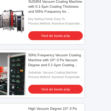
SUS304 Vacuum Coating Machine
with 0.1-5μm Coating Thickness
and 50Hz Frequency for
Aluminum Evaporation
Key Selling Points: Easy To
Operate,Competitive Price
Process Method: Alunmiun Evaporation
Coating
Vind de beste prijs
50Hz Frequency Vacuum Coating
Machine with 10^-3 Pa Vacuum
Degree and 0.1-5μm Coating
Thickness
Substrate: Vacuum Coating Machine
Process Method: Alunmiun Evaporation
Coating
Vind de beste prijs
High Vacuum Degree 10^-3 Pa