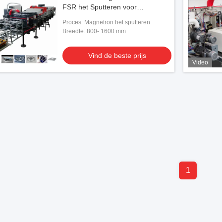
FSR het Sputteren voor
Automobieldelen
Proces: Magnetron het sputteren
Breedte: 800- 1600 mm
Vind de beste prijs
Video
1