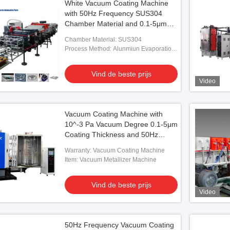
White Vacuum Coating Machine
with 50Hz Frequency SUS304
Chamber Material and 0.1-5μm
Coating Thickness
Chamber Material: SUS304
Process Method: Alunmiun Evaporation
Coating
Vind de beste prijs
Video
Vacuum Coating Machine with
10^-3 Pa Vacuum Degree 0.1-5μm
Coating Thickness and 50Hz
Frequency for Precision
Warranty: Vacuum Coating Machine
Applications
Item: Vacuum Metallizer Machine
Vind de beste prijs
Video
50Hz Frequency Vacuum Coating