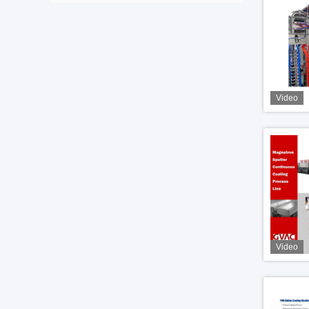
Video
Video