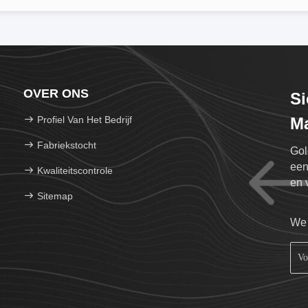
OVER ONS
Si
Profiel Van Het Bedrijf
Ma
Fabriekstocht
Gol
een
Kwaliteitscontrole
en 
Sitemap
con
We 