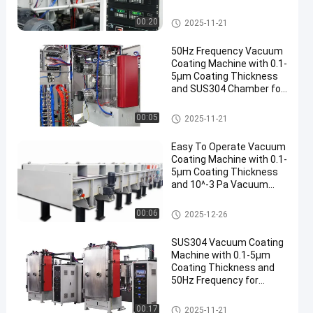
Thickness
Vacuümdeklaagmachine
00:20
2025-11-21
50Hz Frequency Vacuum
Coating Machine with 0.1-
5μm Coating Thickness
and SUS304 Chamber for
Aluminum Evaporation
Vacuümdeklaagmachine
00:05
2025-11-21
Easy To Operate Vacuum
Coating Machine with 0.1-
5μm Coating Thickness
and 10^-3 Pa Vacuum
Degree for Aluminum
Evaporation Coating
Vacuümdeklaagmachine
00:06
2025-12-26
SUS304 Vacuum Coating
Machine with 0.1-5μm
Coating Thickness and
50Hz Frequency for
Aluminum Evaporation
Vacuümdeklaagmachine
00:17
2025-11-21