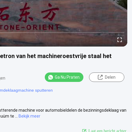
on van het machineroestvrije staal het
Ga Nu Praten.
Delen
gen
ümdeklaagmachine sputteren
tterende machine voor automobieldelen de bezinningsdeklaag van
uüm te ...
Bekijk meer
Laat een bericht achter.