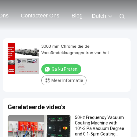
Ons
Contacteer Ons
Blog
Dutch
3000 mm Chrome die de
Vacuümdeklaagmagnetron van het
machineroestvrije staal het sputteren
plateren
Ga Nu Praten.
Meer Informatie
Gerelateerde video's
50Hz Frequency Vacuum
Coating Machine with
10^-3 Pa Vacuum Degree
and 0.1-5μm Coating