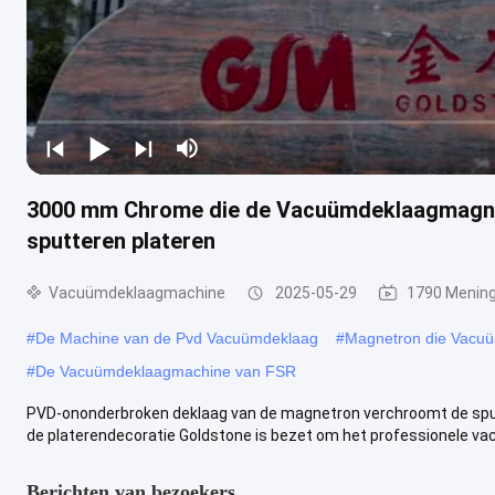
3000 mm Chrome die de Vacuümdeklaagmagnetr
sputteren plateren
Vacuümdeklaagmachine
2025-05-29
1790 Menin
#
De Machine van de Pvd Vacuümdeklaag
#
Magnetron die Vacu
#
De Vacuümdeklaagmachine van FSR
PVD-ononderbroken deklaag van de magnetron verchroomt de spu
de platerendecoratie Goldstone is bezet om het professionele vac
Berichten van bezoekers