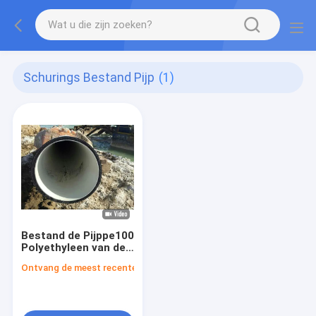
Schurings Bestand Pijp
(1)
Bestand de Pijppe100
Polyethyleen van de
slijtageschuring met
Ontvang de meest recente Prijs
Voeringssamenstelling