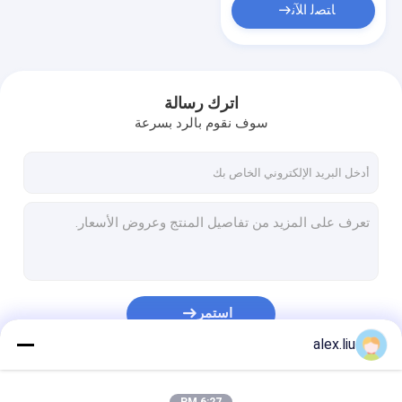
ﺎﺘﺼﻟ ﺍﻶﻧ
اترك رسالة
سوف نقوم بالرد بسرعة
استمر
alex.liu
فئاتنا