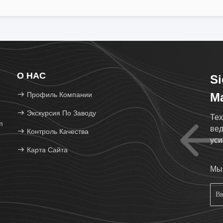
О НАС
Si
Профиль Компании
Ma
Экскурсия По Заводу
Тех
m
вед
Контроль Качества
уси
Карта Сайта
про
Мы 