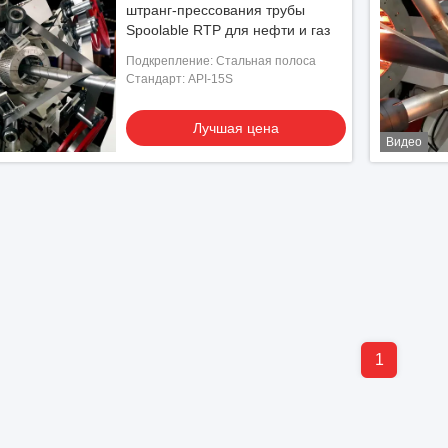
штранг-прессования трубы
Spoolable RTP для нефти и газ
Подкрепление: Стальная полоса
Стандарт: API-15S
Лучшая цена
Видео
1