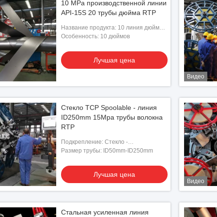
10 MPa производственной линии
API-15S 20 трубы дюйма RTP
Название продукта: 10 линия дюйма
RTP
Особенность: 10 дюймов
Лучшая цена
Видео
Стекло TCP Spoolable - линия
ID250mm 15Mpa трубы волокна
RTP
Подкрепление: Стекло -
волокно/Aramid/сталь
Размер трубы: ID50mm-ID250mm
Лучшая цена
Видео
Стальная усиленная линия