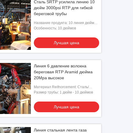
Сталь SRTP усилила линию 10
дюйм 3000psi RTP для гибкой
береговой трубы
Название продукта: 10 линия дюйма
RTP
Особенность: 10 дюймов
Лучшая цена
Линия 6 давление волокна
береговая RTP Aramid дюйма
20Mpa высокое
Материал Reifnorcement: Сталь/
стекло - волокно/волокно Aramid
Размер трубы: 1 дюйм - 10 дюймов
Fiber/PET
Лучшая цена
Линия стальная лента газа