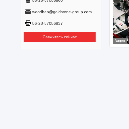
86-28-87086860
woodhan@goldstone-group.com
86-28-87086837
Свяжитесь сейчас
Видео