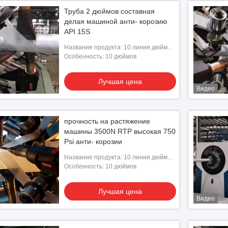
Труба 2 дюймов составная
делая машиной анти- корозию
API 15S
Название продукта: 10 линия дюйма
RTP
Особенность: 10 дюймов
Лучшая цена
Видео
прочность на растяжение
машины 3500N RTP высокая 750
Psi анти- корозии
Название продукта: 10 линия дюйма
RTP
Особенность: 10 дюймов
Лучшая цена
Видео