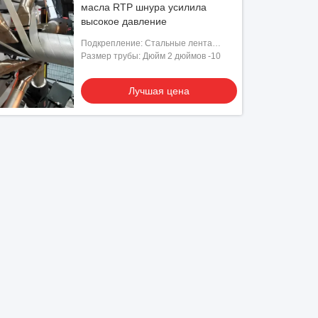
масла RTP шнура усилила
высокое давление
Подкрепление: Стальные лента
шнура/стальной/стекло - лента
Размер трубы: Дюйм 2 дюймов -10
волокна
Лучшая цена