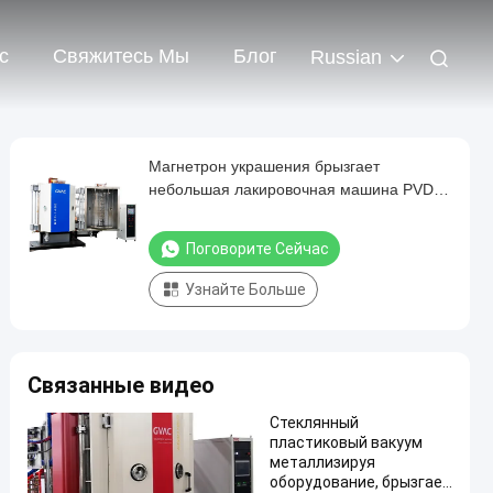
с
Свяжитесь Мы
Блог
Russian
Магнетрон украшения брызгает
небольшая лакировочная машина PVD
металлизируя пластмассу
Поговорите Сейчас
Узнайте Больше
Связанные видео
Стеклянный
пластиковый вакуум
металлизируя
оборудование, брызгает