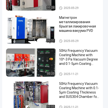
машина плакировкой
PVD
Лакировочная машина Pvd
00:28
2025-05-29
Магнетрон
металлизирования
брызгая лакировочная
машина вакуума PVD
Лакировочная машина Pvd
00:37
2025-05-29
50Hz Frequency Vacuum
Coating Machine with
10^-3 Pa Vacuum Degree
and 0.1-5μm Coating
Thickness
Лакировочная машина ваку
00:20
2025-11-21
ума
50Hz Frequency Vacuum
Coating Machine with 0.1-
5μm Coating Thickness
and SUS304 Chamber for
Aluminum Evaporation
Лакировочная машина ваку
00:05
2025-11-21