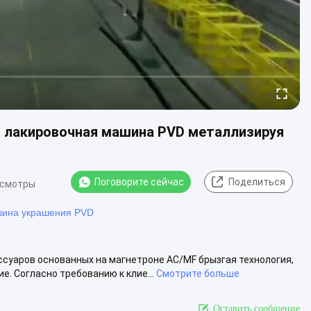
 лакировочная машина PVD металлизируя
Поговорите сейчас
Поделиться
осмотры
шина украшения PVD
суаров основанных на магнетроне AC/MF брызгая технология,
. Согласно требованию к клие...
Смотрите больше
Оставить сообщение