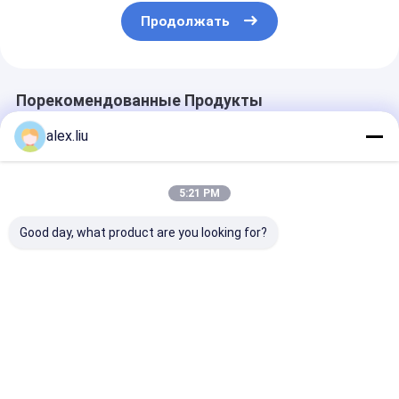
Продолжать
Порекомендованные Продукты
alex.liu
5:21 PM
Good day, what product are you looking for?
Precision Vacuum
Easy To Operate
White Vacuum
Coating Machine
Vacuum Coating
Coating Machi
with 0.1-5μm
Machine with 0.1-
with 50Hz Fre
Coating Thickness
5μm Coating
SUS304 Cham
and 10^-3 Pa
Thickness and 10^-3
Material and 0
Лучшая цена
Лучшая цена
Лучшая ц
Vacuum Degree for
Pa Vacuum Degree
5μm Coating
Easy Operation
for Aluminum
Thickness
Evaporation Coating