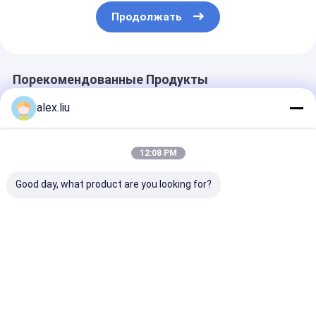
Продолжать
Порекомендованные Продукты
alex.liu
12:08 PM
Good day, what product are you looking for?
Precision Vacuum
Easy To Operate
Easy To Opera
Coating Machine
Vacuum Coating
Vacuum Coati
with 0.1-5μm
Machine with 0.1-
Machine with 
Coating Thickness
5μm Coating
Pa Vacuum De
and 10^-3 Pa
Thickness and 10^-3
and 0.1-5μm C
Лучшая цена
Лучшая цена
Лучшая ц
Vacuum Degree for
Pa Vacuum Degree
Thickness
Easy Operation
for Aluminum
Evaporation Coating