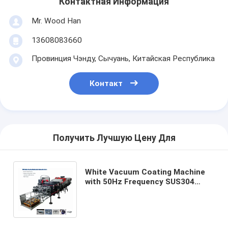
Контактная Информация
Mr. Wood Han
13608083660
Провинция Чэнду, Сычуань, Китайская Республика
Контакт
Получить Лучшую Цену Для
White Vacuum Coating Machine
with 50Hz Frequency SUS304
Chamber Material and 0.1-5μm
Coating Thickness