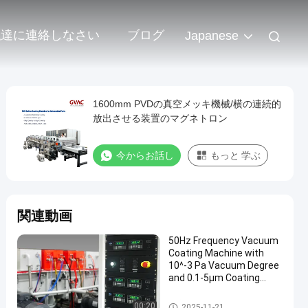
私達に連絡しなさい
ブログ
Japanese
1600mm PVDの真空メッキ機械/横の連続的
放出させる装置のマグネトロン
今からお話し
もっと 学ぶ
関連動画
50Hz Frequency Vacuum
Coating Machine with
10^-3 Pa Vacuum Degree
and 0.1-5μm Coating
Thickness
真空メッキ機械
00:20
2025-11-21