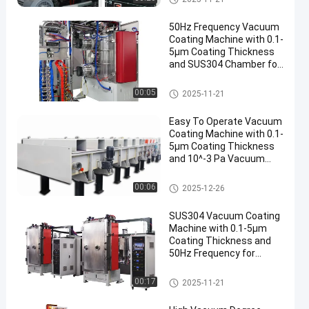
50Hz Frequency Vacuum
Coating Machine with 0.1-
5μm Coating Thickness
and SUS304 Chamber for
Aluminum Evaporation
真空メッキ機械
00:05
2025-11-21
Easy To Operate Vacuum
Coating Machine with 0.1-
5μm Coating Thickness
and 10^-3 Pa Vacuum
Degree for Aluminum
Evaporation Coating
真空メッキ機械
00:06
2025-12-26
SUS304 Vacuum Coating
Machine with 0.1-5μm
Coating Thickness and
50Hz Frequency for
Aluminum Evaporation
真空メッキ機械
00:17
2025-11-21