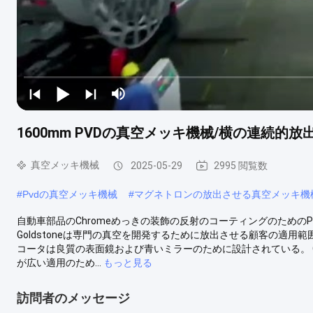
1600mm PVDの真空メッキ機械/横の連続的
真空メッキ機械
2025-05-29
2995 閲覧数
#
Pvdの真空メッキ機械
#
マグネトロンの放出させる真空メッキ機
自動車部品のChromeめっきの装飾の反射のコーティングのための
Goldstoneは専門の真空を開発するために放出させる顧客の適
コータは良質の表面鏡および青いミラーのために設計されている。 G
が広い適用のため...
もっと見る
訪問者のメッセージ