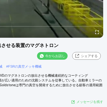
放出させる装置のマグネトロン
今からお話し
シェアする
械
#
FSRの真空メッキ機械
PVDのマグネトロンの放出させる機械連続的なコーティング
用範囲が広い適用のための沈殿システムを従事している。自動車ミラーの
oldstoneは専門の真空を開発するために放出させる顧客の適用範囲
メッセージを残す