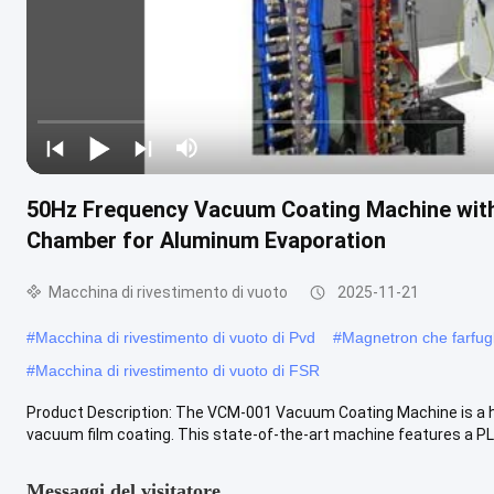
50Hz Frequency Vacuum Coating Machine wit
Chamber for Aluminum Evaporation
Macchina di rivestimento di vuoto
2025-11-21
#
Macchina di rivestimento di vuoto di Pvd
#
Magnetron che farfugl
#
Macchina di rivestimento di vuoto di FSR
Product Description: The VCM-001 Vacuum Coating Machine is a hig
vacuum film coating. This state-of-the-art machine features a PLC
Messaggi del visitatore