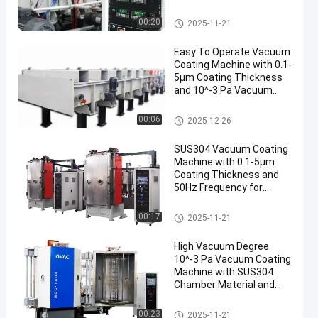
Thickness
Macchina di rivestimento di vu
00:20
2025-11-21
oto
Easy To Operate Vacuum
Coating Machine with 0.1-
5μm Coating Thickness
and 10^-3 Pa Vacuum
Degree for Aluminum
Evaporation Coating
Macchina di rivestimento di vu
00:06
2025-12-26
oto
SUS304 Vacuum Coating
Machine with 0.1-5μm
Coating Thickness and
50Hz Frequency for
Aluminum Evaporation
Macchina di rivestimento di vu
00:17
2025-11-21
oto
High Vacuum Degree
10^-3 Pa Vacuum Coating
Machine with SUS304
Chamber Material and
0.1-5μm Coating
Thickness
Macchina di rivestimento di vu
00:23
2025-11-21