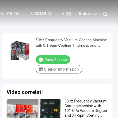
Circa Noi
Contattici
Blog
Italian
50Hz Frequency Vacuum Coating Machine
with 0.1-5μm Coating Thickness and
SUS304 Chamber for Aluminum
Evaporation
Parla Adesso.
Ulteriori Informazioni
Video correlati
50Hz Frequency Vacuum
Coating Machine with
10^-3 Pa Vacuum Degree
and 0.1-5μm Coating