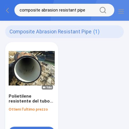
Composite Abrasion Resistant Pipe
(1)
Polietilene
resistente del tubo
PE100 dell'abrasione
Ottieni l'ultimo prezzo
di usura con il
composto della
fodera