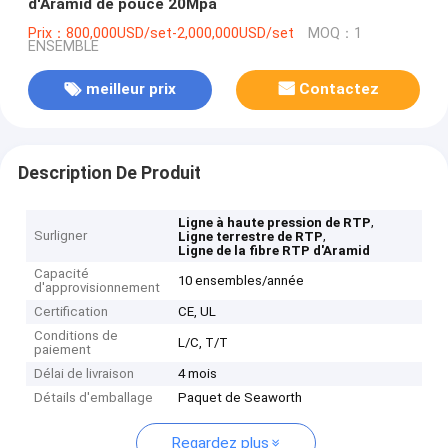
d'Aramid de pouce 20Mpa
Prix：800,000USD/set-2,000,000USD/set
MOQ：1
ENSEMBLE
meilleur prix
Contactez
Description De Produit
,
Ligne à haute pression de RTP
Surligner
,
Ligne terrestre de RTP
Ligne de la fibre RTP d'Aramid
Capacité
10 ensembles/année
d'approvisionnement
Certification
CE, UL
Conditions de
L/C, T/T
paiement
Délai de livraison
4 mois
Détails d'emballage
Paquet de Seaworth
Regardez plus