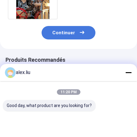
d'Aramid de pouce 20Mpa
Continuer
Produits Recommandés
alex.liu
11:20 PM
Good day, what product are you looking for?
L'acier de SRTP a
La ligne ultra de
Ligne haute pr
renforcé la ligne de
haute résistance
renforcée par
RTP 10 pouce
canalisation de RTP
en acier du ga
3000psi pour le
a renforcé la bande
pétrole RTP de